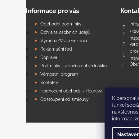
Informace pro vás
Konta
Obchodní podmínky
info
+420
Ochrana osobních údajů
http
Výměna/Vrácení zboží
vsro
Reklamační řád
pros
Doprava
htt
Obu
Podmínky - Zboží na objednávku
Věrnostní program
Kontakty
Hodnocení obchodu - Heureka
K personali
Odstoupení od smlouvy
funkcí sociá
návštěvnost
informací
z
Copyr
Nastaven