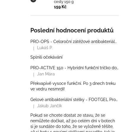
cesty 150 g
159 Kč
Poslední hodnocení produktů
PRO-OPS - Celoroční zátěžové antibakteriální ponožky
Lukáš P.
|
Hodnocení produktu je 5 z 5 hvězdiček.
Splnili očekávání
PRO-ACTIVE 150 - Hybridní funkční tričko do zátěže - Pánské
Jan Mára
|
Hodnocení produktu je 5 z 5 hvězdiček.
Překvapivě vysoce funkční. Po 3 dnech treku
ve vedru nesmrdí!
Gelové antibakteriální stélky - FOOTGEL Profesional
Jakub Jančík
|
Hodnocení produktu je 5 z 5 hvězdiček.
Pokud se chcete dostat ze stavu, že se
nemůžete dočkat, až po celém dni v botech
si je sundáte do toho, že se vyloženě těšíte,