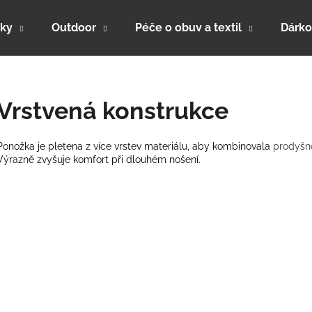
ky
Outdoor
Péče o obuv a textil
Dárko
Co potřebujete najít?
Vrstvená konstrukce
HLEDAT
Ponožka je pletena z více vrstev materiálu, aby kombinovala
prodyšn
Výrazně zvyšuje komfort při dlouhém nošení.
Doporučujeme
PRO-THERMO 190 - ZIMNÍ FUNKČNÍ
PRO-MERINO - 