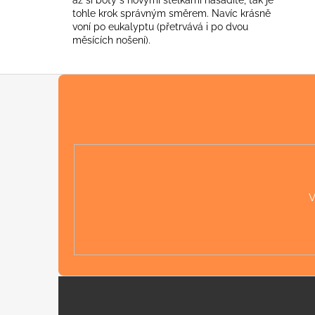
až si boty s novými stélkami nasadíte, tak je
tohle krok správným směrem. Navíc krásně
voní po eukalyptu (přetrvává i po dvou
měsících nošení).
Z
á
p
a
t
í
V