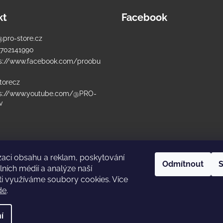
kt
Facebook
@
pro-store.cz
702141990
s://www.facebook.com/proobu
torecz
ps://www.youtube.com/@PRO-
v
zaci obsahu a reklam, poskytování
Odmítnout
S
lních médií a analýze naší
i využíváme soubory cookies. Více
de
.
ight 2026
PRO Store e-shop
. Všechna práva vyhrazena.
Upravit nastavení 
í