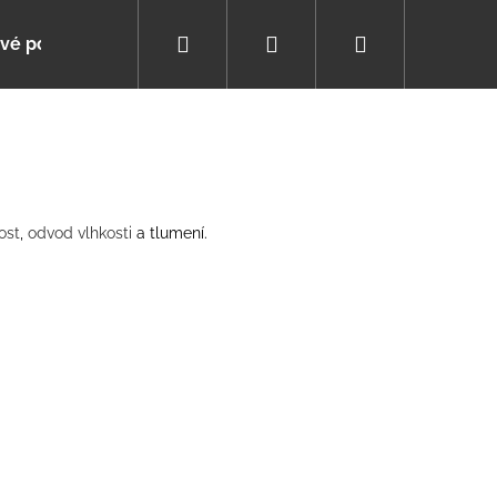
Hledat
Přihlášení
Nákupní
vé poukazy
Poradna
Pomáháme s výběrem
košík
ost
,
odvod vlhkosti
a tlumení.
ZIMNÍ