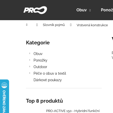
K
Přejít
na
o
Obuv
Ponož
obsah
Zpět
Zpět
š
do
do
í
Domů
Slovník pojmů
Vrstvená konstrukce
k
obchodu
obchodu
P
o
Kategorie
Přeskočit
s
kategorie
t
Obuv
r
Ponožky
a
Outdoor
n
Péče o obuv a textil
n
Dárkové poukazy
í
p
a
Top 8 produktů
n
PRO-ACTIVE 150 - HYBRIDNÍ FUNKČNÍ
e
PRO-ACTIVE 150 - Hybridní funkční