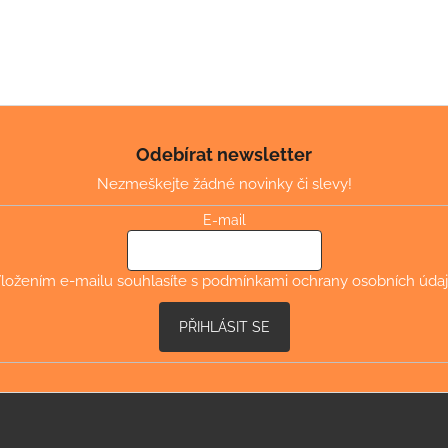
Odebírat newsletter
Nezmeškejte žádné novinky či slevy!
E-mail
ložením e-mailu souhlasíte s
podmínkami ochrany osobních úda
PŘIHLÁSIT SE