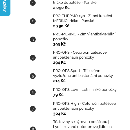
TRIČKO DO ZÁTĚŽE - PÁNSKÉ
tričko do zátěže - Pánské
l
2 090 Kč
2 090 Kč
PRO-THERMO 190 - Zimní funkční
MERINO tričko - Pánské
2 790 Kč
PRO-MERINO - Zimní antibakteriální
ponožky
299 Kč
PRO-OPS - Celoroční zátěžové
antibakteriální ponožky
294 Kč
PRO-OPS Sport - Třísezónní
vyztužené antibakteriální ponožky
214 Kč
PRO-OPS Low - Letní nízké ponožky
79 Kč
PRO-OPS High - Celoroční zátěžové
antibakteriální ponožky
304 Kč
Těstoviny se sýrovou omáčkou |
Lyofilizované outdoorové jídlo na