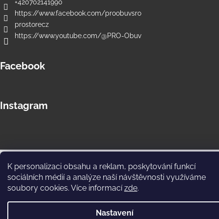
+420702141990
https://www.facebook.com/proobuvsro
prostorecz
https://www.youtube.com/@PRO-Obuv
Facebook
Instagram
Copyright 2026
PRO Store e-shop
. Všechna práva vyhrazena.
K personalizaci obsahu a reklam, poskytování funkcí
Upravit nastavení cookies
sociálních médií a analýze naší návštěvnosti využíváme
soubory cookies. Více informací
zde
.
Nastavení