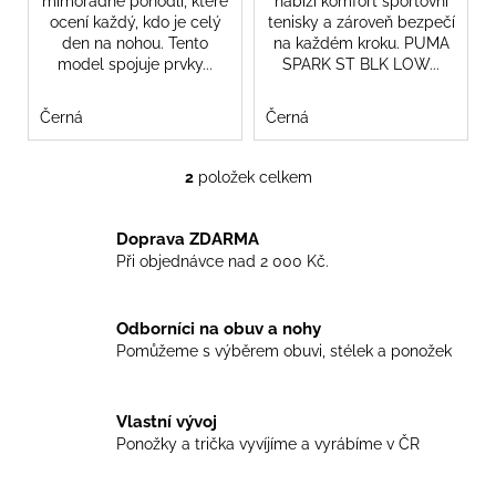
mimořádné pohodlí, které
nabízí komfort sportovní
ocení každý, kdo je celý
tenisky a zároveň bezpečí
den na nohou. Tento
na každém kroku. PUMA
model spojuje prvky...
SPARK ST BLK LOW...
Černá
Černá
2
položek celkem
O
v
l
Doprava ZDARMA
á
Při objednávce nad 2 000 Kč.
d
a
Odborníci na obuv a nohy
c
Pomůžeme s výběrem obuvi, stélek a ponožek
í
p
r
Vlastní vývoj
v
Ponožky a trička vyvíjíme a vyrábíme v ČR
k
y