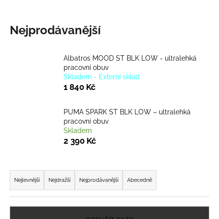
a
j
Nejprodávanější
í
t
Albatros MOOD ST BLK LOW - ultralehká
?
pracovní obuv
Skladem - Externí sklad
1 840 Kč
PUMA SPARK ST BLK LOW – ultralehká
HLEDAT
pracovní obuv
Skladem
2 390 Kč
D
o
Ř
p
a
Nejlevnější
Nejdražší
Nejprodávanější
Abecedně
o
z
r
e
u