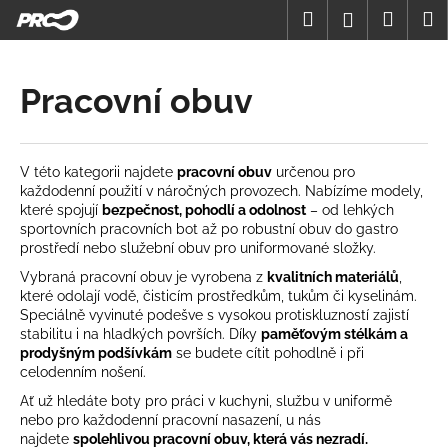
K
Přejít
Hledat
Nákup
M
Přihlášení
na
o
obsah
Zpět
Zpět
košík
š
í
Pracovní obuv
C
k
o
p
V této kategorii najdete
pracovní obuv
určenou pro
o
každodenní použití v náročných provozech. Nabízíme modely,
t
které spojují
bezpečnost, pohodlí a odolnost
– od lehkých
sportovních pracovních bot až po robustní obuv do gastro
ř
prostředí nebo služební obuv pro uniformované složky.
e
Vybraná pracovní obuv je vyrobena z
kvalitních materiálů
,
b
které odolají vodě, čisticím prostředkům, tukům či kyselinám.
u
Speciálně vyvinuté podešve s vysokou protiskluzností zajistí
stabilitu i na hladkých površích. Díky
paměťovým stélkám a
j
prodyšným podšívkám
se budete cítit pohodlně i při
e
celodenním nošení.
t
Ať už hledáte boty pro práci v kuchyni, službu v uniformě
e
nebo pro každodenní pracovní nasazení, u nás
najdete
spolehlivou pracovní obuv, která vás nezradí.
n