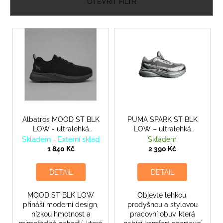
n
č
OTEVŘÍT FILTR
u
í
j
p
V
e
r
ý
m
o
p
e
d
i
u
s
PRO-
k
p
OPS
t
HIGH
r
-
ů
CELOROČNÍ
o
Albatros MOOD ST BLK
PUMA SPARK ST BLK
ZÁTĚŽOVÉ
LOW - ultralehká
LOW – ultralehká
d
ANTIBAKTERIÁLNÍ
pracovní obuv
pracovní obuv
Skladem - Externí sklad
Skladem
PONOŽKY
u
1 840 Kč
2 390 Kč
304
k
Kč
t
DETAIL
DETAIL
ů
MOOD ST BLK LOW
Objevte lehkou,
přináší moderní design,
prodyšnou a stylovou
nízkou hmotnost a
pracovní obuv, která