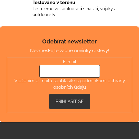
v
Testováno v terénu
ý
Testujeme ve spolupráci s hasiči, vojáky a
outdooristy
p
i
Z
s
u
á
Odebírat newsletter
p
Nezmeškejte žádné novinky či slevy!
a
t
E-mail
í
Vložením e-mailu souhlasíte s
podmínkami ochrany
osobních údajů
PŘIHLÁSIT SE