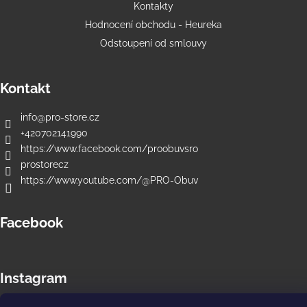
č
Kontakty
u
Hodnocení obchodu - Heureka
j
Odstoupení od smlouvy
e
m
e
Kontakt
PRO-
info
@
pro-store.cz
THERMO
+420702141990
190
https://www.facebook.com/proobuvsro
-
ZIMNÍ
prostorecz
FUNKČNÍ
https://www.youtube.com/@PRO-Obuv
MERINO
TRIČKO
-
Facebook
PÁNSKÉ
2
790
Kč
Instagram