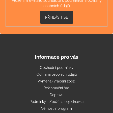
Vložením e-mailu souhlasíte s
podmínkami ochrany
a
osobních údajů
j
PŘIHLÁSIT SE
í
t
?
Informace pro vás
HLEDAT
Obchodní podmínky
Ochrana osobních údajů
D
Výměna/Vrácení zboží
o
Reklamační řád
p
Doprava
o
Podmínky - Zboží na objednávku
r
u
Věrnostní program