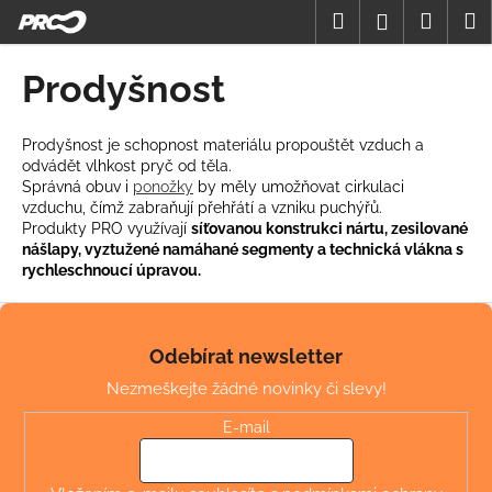
K
Přejít
Hledat
Nákup
M
Přihlášení
na
o
obsah
Zpět
Zpět
košík
š
Prodyšnost
í
C
k
o
Prodyšnost je schopnost materiálu propouštět vzduch a
odvádět vlhkost pryč od těla.
p
Správná obuv i
ponožky
by měly umožňovat cirkulaci
o
vzduchu, čímž zabraňují přehřátí a vzniku puchýřů.
t
Produkty PRO využívají
síťovanou konstrukci nártu, zesilované
nášlapy, vyztužené namáhané segmenty a technická vlákna s
ř
rychleschnoucí úpravou.
e
Z
b
á
u
Odebírat newsletter
p
j
Nezmeškejte žádné novinky či slevy!
a
e
t
t
E-mail
í
e
n