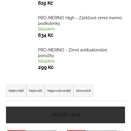
č
619 Kč
u
j
PRO-MERINO High – Zátěžové zimní merino
e
podkolenky
m
Skladem
e
634 Kč
PRO-
PRO-MERINO - Zimní antibakteriální
THERMO
ponožky
190
Skladem
-
299 Kč
ZIMNÍ
FUNKČNÍ
MERINO
Ř
TRIČKO
-
a
Nejlevnější
Nejdražší
Nejprodávanější
Abecedně
PÁNSKÉ
z
2
e
790
Kč
n
OTEVŘÍT FILTR
í
p