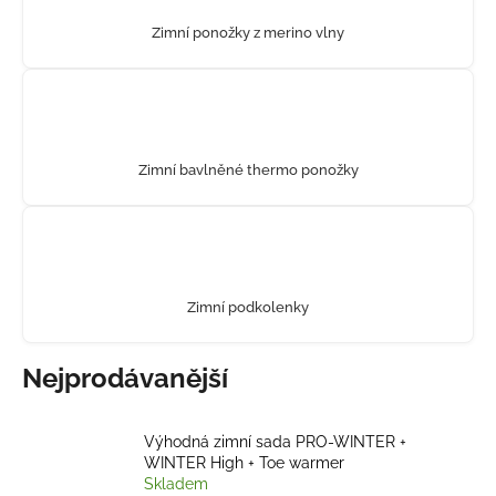
a
Zimní ponožky z merino vlny
j
í
t
?
Zimní bavlněné thermo ponožky
HLEDAT
Zimní podkolenky
D
Nejprodávanější
o
p
o
Výhodná zimní sada PRO-WINTER +
r
WINTER High + Toe warmer
u
Skladem