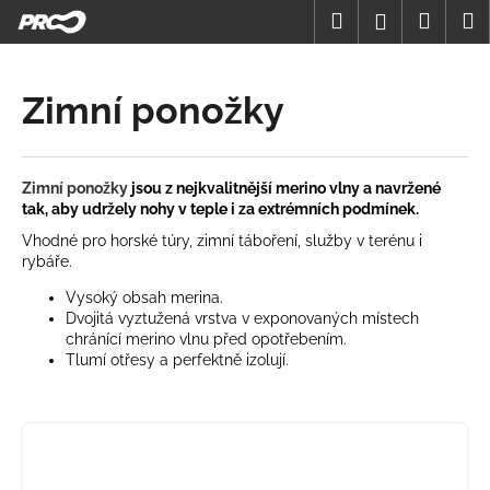
K
Přejít
Hledat
Nákup
M
Přihlášení
na
o
obsah
Zpět
Zpět
košík
š
í
Zimní ponožky
C
k
o
p
Zimní ponožky
jsou z nejkvalitnější merino vlny a navržené
o
tak, aby udržely nohy v teple i za extrémních podmínek.
t
Vhodné pro horské túry, zimní táboření, služby v terénu i
ř
rybáře.
e
Vysoký obsah merina.
b
Dvojitá vyztužená vrstva v exponovaných místech
chránící merino vlnu před opotřebením.
u
Tlumí otřesy a perfektně izolují.
j
e
t
e
n