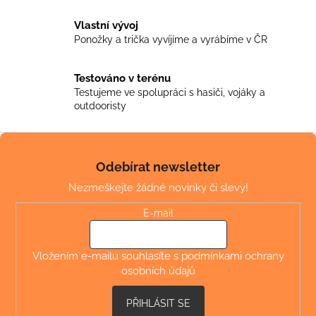
p
r
Vlastní vývoj
v
Ponožky a trička vyvíjíme a vyrábíme v ČR
k
y
v
Testováno v terénu
ý
Testujeme ve spolupráci s hasiči, vojáky a
outdooristy
p
i
Z
s
u
á
Odebírat newsletter
p
Nezmeškejte žádné novinky či slevy!
a
t
E-mail
í
Vložením e-mailu souhlasíte s
podmínkami ochrany
osobních údajů
PŘIHLÁSIT SE