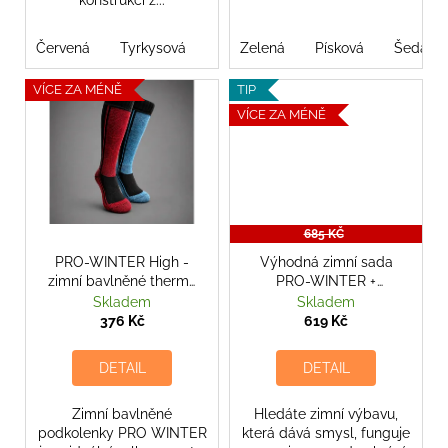
Červená
Tyrkysová
Zelená
Písková
Šedá
VÍCE ZA MÉNĚ
TIP
VÍCE ZA MÉNĚ
685 KČ
PRO-WINTER High -
Výhodná zimní sada
zimní bavlněné thermo
PRO-WINTER +
podkolenky
WINTER High + Toe
Skladem
Skladem
warmer
376 Kč
619 Kč
DETAIL
DETAIL
Zimní bavlněné
Hledáte zimní výbavu,
podkolenky PRO WINTER
která dává smysl, funguje