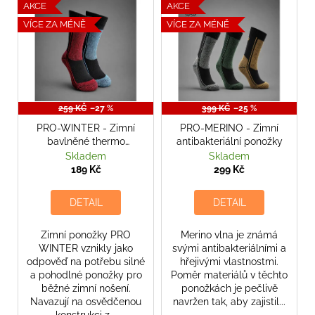
V
AKCE
AKCE
r
ý
VÍCE ZA MÉNĚ
VÍCE ZA MÉNĚ
o
p
d
i
u
s
k
p
t
r
259 KČ
–27 %
399 KČ
–25 %
ů
o
PRO-WINTER - Zimní
PRO-MERINO - Zimní
bavlněné thermo
antibakteriální ponožky
d
ponožky
Skladem
Skladem
u
189 Kč
299 Kč
k
t
DETAIL
DETAIL
ů
Zimní ponožky PRO
Merino vlna je známá
WINTER vznikly jako
svými antibakteriálními a
odpověď na potřebu silné
hřejivými vlastnostmi.
a pohodlné ponožky pro
Poměr materiálů v těchto
běžné zimní nošení.
ponožkách je pečlivě
Navazují na osvědčenou
navržen tak, aby zajistil...
konstrukci z...