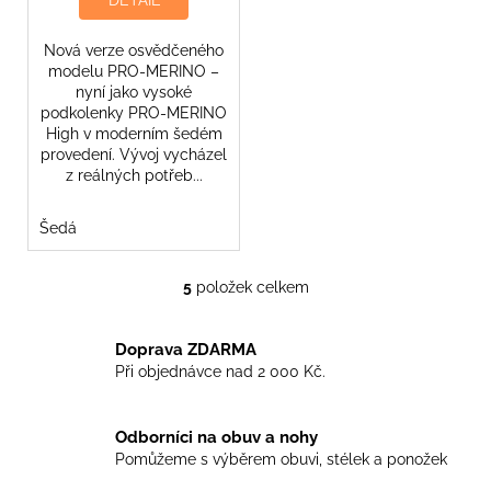
DETAIL
Nová verze osvědčeného
modelu PRO-MERINO –
nyní jako vysoké
podkolenky PRO-MERINO
High v moderním šedém
provedení. Vývoj vycházel
z reálných potřeb...
Šedá
5
položek celkem
O
v
l
Doprava ZDARMA
á
Při objednávce nad 2 000 Kč.
d
a
Odborníci na obuv a nohy
c
Pomůžeme s výběrem obuvi, stélek a ponožek
í