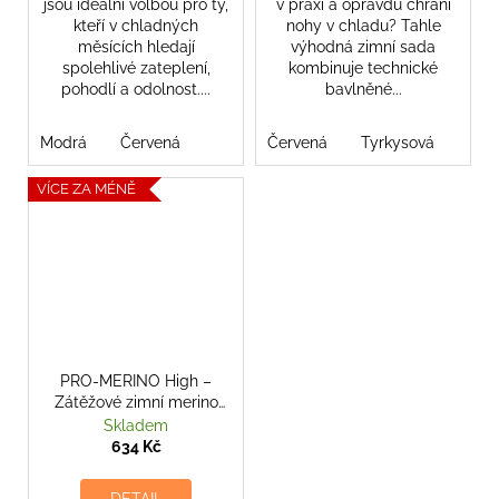
jsou ideální volbou pro ty,
v praxi a opravdu chrání
kteří v chladných
nohy v chladu? Tahle
měsících hledají
výhodná zimní sada
spolehlivé zateplení,
kombinuje technické
pohodlí a odolnost....
bavlněné...
Modrá
Červená
Červená
Tyrkysová
VÍCE ZA MÉNĚ
PRO-MERINO High –
Zátěžové zimní merino
podkolenky
Skladem
634 Kč