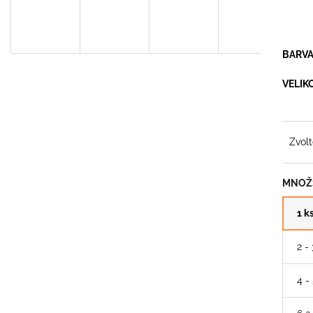
MERINO TRIČKO - PÁNSKÉ
ANTIBAKTERIÁ
2 790 Kč
299 Kč
Původně:
399 K
BARV
VELIK
Zvolt
MNOŽS
1 k
2 -
4 -