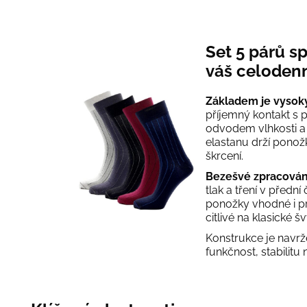
Set 5 párů 
váš celodenn
Základem je vysoký
příjemný kontakt s
odvodem vlhkosti a 
elastanu drží pono
škrcení.
Bezešvé zpracování
tlak a tření v přední
ponožky vhodné i pr
citlivé na klasické šv
Konstrukce je navr
funkčnost, stabilitu