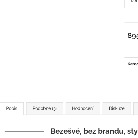
6 a
89
Měrn
cena:
Kateg
Popis
Podobné (3)
Hodnocení
Diskuze
Bezešvé, bez brandu, sty