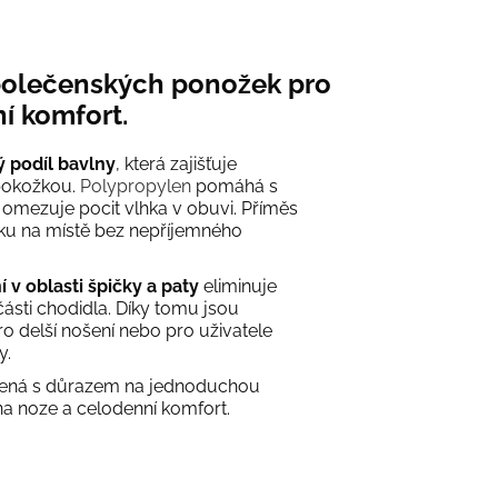
společenských ponožek pro
í komfort.
 podíl bavlny
, která zajišťuje
 pokožkou.
Polypropylen
pomáhá s
omezuje pocit vlhka v obuvi. Příměs
žku na místě bez nepříjemného
 v oblasti špičky a paty
eliminuje
 části chodidla. Díky tomu jsou
o delší nošení nebo pro uživatele
y.
žená s důrazem na jednoduchou
 na noze a celodenní komfort.