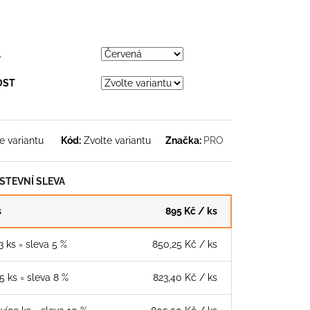
LNÍ PONOŽKY
č
A
OST
e variantu
Kód:
Zvolte variantu
Značka:
PRO
TEVNÍ SLEVA
s
895 Kč
/ ks
 3 ks = sleva 5 %
850,25 Kč
/ ks
 5 ks = sleva 8 %
823,40 Kč
/ ks