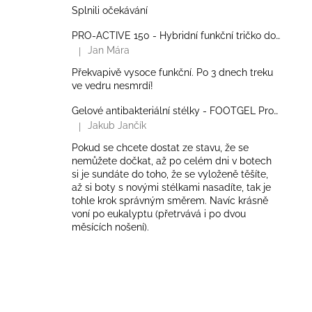
Splnili očekávání
PRO-ACTIVE 150 - Hybridní funkční tričko do zátěže - Pánské
Jan Mára
|
Hodnocení produktu je 5 z 5 hvězdiček.
Překvapivě vysoce funkční. Po 3 dnech treku
ve vedru nesmrdí!
Gelové antibakteriální stélky - FOOTGEL Profesional
Jakub Jančík
|
Hodnocení produktu je 5 z 5 hvězdiček.
Pokud se chcete dostat ze stavu, že se
nemůžete dočkat, až po celém dni v botech
si je sundáte do toho, že se vyloženě těšíte,
až si boty s novými stélkami nasadíte, tak je
tohle krok správným směrem. Navíc krásně
voní po eukalyptu (přetrvává i po dvou
měsících nošení).