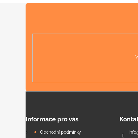
Z
á
p
a
t
í
V
Informace pro vás
Konta
Obchodní podmínky
info