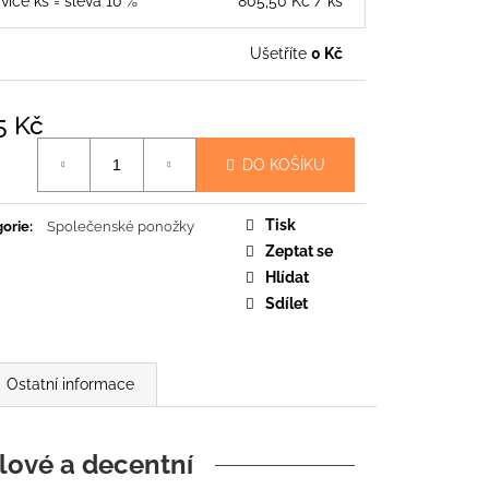
 více ks = sleva 10 %
805,50 Kč
/ ks
Ušetříte
0 Kč
5 Kč
á
DO KOŠÍKU
Tisk
orie
:
Společenské ponožky
Zeptat se
Hlídat
Sdílet
Ostatní informace
lové a decentní