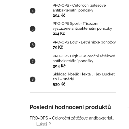
PRO-OPS - Celoroční zátěžové
antibakteriální ponožky
294 Kč
PRO-OPS Sport - Třísezónní
vyztužené antibakteriální ponožky
214 Kč
PRO-OPS Low - Letní nízké ponožky
79 Kč
PRO-OPS High - Celoroční zátěžové
antibakteriální ponožky
304 Kč
Skládací kbelík Flextail Flex Bucket
20 l – hnědý
529 Kč
Poslední hodnocení produktů
PRO-OPS - Celoroční zátěžové antibakteriální ponožky
Lukáš P.
|
Hodnocení produktu je 5 z 5 hvězdiček.