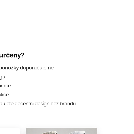
 určeny?
 ponožky
doporučujeme:
gu.
práce
akce
bujete decentní design bez brandu