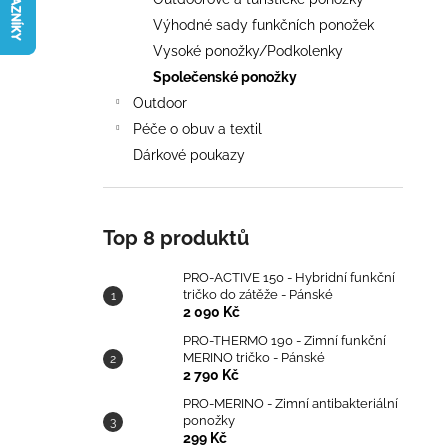
TRIČKO DO ZÁTĚŽE - PÁNSKÉ
l
Výhodné sady funkčních ponožek
2 090 Kč
Vysoké ponožky/Podkolenky
Společenské ponožky
Outdoor
Péče o obuv a textil
Dárkové poukazy
Top 8 produktů
PRO-ACTIVE 150 - Hybridní funkční
tričko do zátěže - Pánské
2 090 Kč
PRO-THERMO 190 - Zimní funkční
MERINO tričko - Pánské
2 790 Kč
PRO-MERINO - Zimní antibakteriální
ponožky
299 Kč