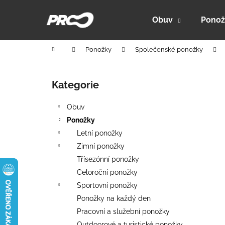
K
Přejít
na
o
Obuv
Ponož
obsah
Zpět
Zpět
š
do
do
í
Domů
Ponožky
Společenské ponožky
k
obchodu
obchodu
P
o
Kategorie
Přeskočit
s
kategorie
t
Obuv
r
Ponožky
a
Letní ponožky
n
Zimní ponožky
n
Třísezónní ponožky
í
Celoroční ponožky
p
Sportovní ponožky
a
Ponožky na každý den
n
Pracovní a služební ponožky
PRO-ACTIVE 150 - HYBRIDNÍ FUNKČNÍ
e
Outdoorové a turistické ponožky