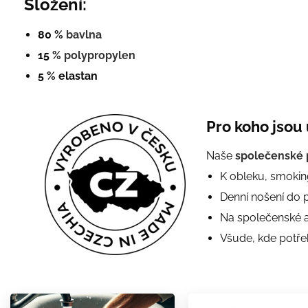
Složení:
80 %
bavlna
15 %
polypropylen
5 % elastan
Pro koho jsou
Naše
společenské
K obleku, smokin
Denní nošení do 
Na společenské 
Všude, kde potře