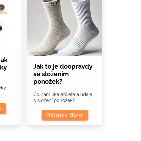
jak
Jak to je doopravdy
žky
se složením
ponožek?
žky
Co nám říká etiketa a údaje
o složení ponožek?
k
Přečtěte si článek