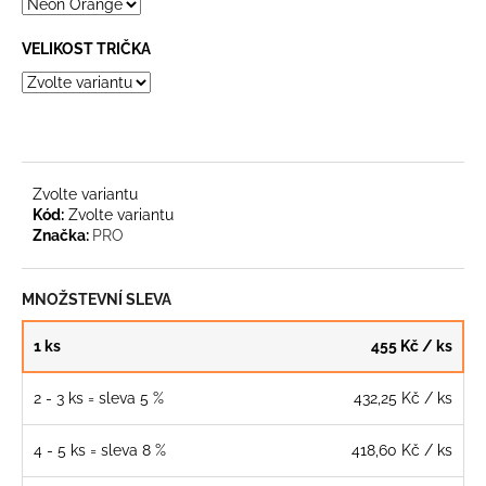
č
u
j
VELIKOST TRIČKA
e
m
e
PRO-
Zvolte variantu
OPS
Kód:
Zvolte variantu
HIGH
Značka:
PRO
-
CELOROČNÍ
ZÁTĚŽOVÉ
ANTIBAKTERIÁLNÍ
MNOŽSTEVNÍ SLEVA
PONOŽKY
304
1 ks
455 Kč
/ ks
Kč
2 - 3 ks = sleva 5 %
432,25 Kč
/ ks
4 - 5 ks = sleva 8 %
418,60 Kč
/ ks