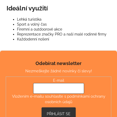
Ideální využití
Lehká turistika
Sport a volný čas
Firemní a outdoorové akce
Reprezentace značky PRO a naší malé rodinné firmy
Každodenní nošení
Z
á
Odebírat newsletter
p
Nezmeškejte žádné novinky či slevy!
a
t
E-mail
í
Vložením e-mailu souhlasíte s
podmínkami ochrany
osobních údajů
PŘIHLÁSIT SE