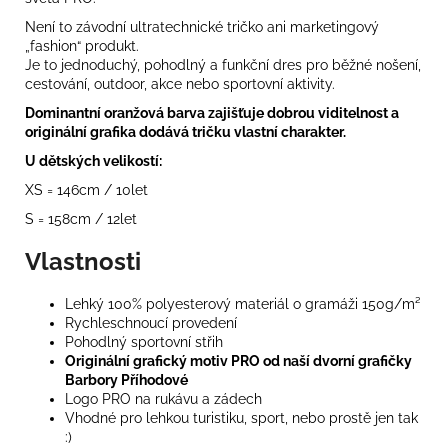
Není to závodní ultratechnické tričko ani marketingový
„fashion“ produkt.
Je to jednoduchý, pohodlný a funkční dres pro běžné nošení,
cestování, outdoor, akce nebo sportovní aktivity.
Dominantní oranžová barva zajišťuje dobrou viditelnost a
originální grafika dodává tričku vlastní charakter.
U dětských velikostí:
XS = 146cm / 10let
S = 158cm / 12let
Vlastnosti
Lehký 100% polyesterový materiál o gramáži 150g/m²
Rychleschnoucí provedení
Pohodlný sportovní střih
Originální grafický motiv PRO
od naší dvorní grafičky
Barbory Příhodové
Logo PRO na rukávu a zádech
Vhodné pro lehkou turistiku, sport, nebo prostě jen tak
:)