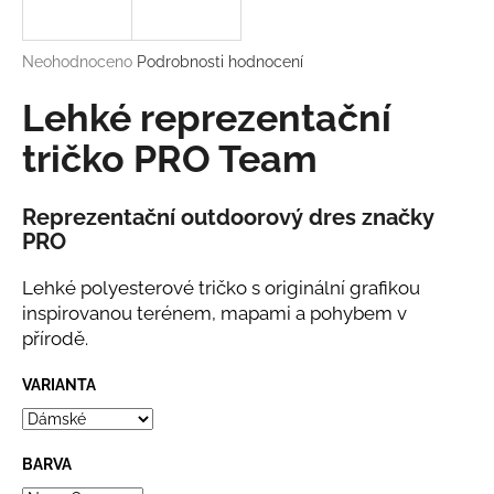
a
j
Průměrné
Neohodnoceno
Podrobnosti hodnocení
í
hodnocení
produktu
Lehké reprezentační
t
je
?
0,0
tričko PRO Team
z
5
hvězdiček.
Reprezentační outdoorový dres značky
PRO
HLEDAT
Lehké polyesterové tričko s originální grafikou
inspirovanou terénem, mapami a pohybem v
přírodě.
D
o
VARIANTA
p
o
r
BARVA
u