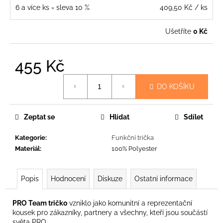
6 a více ks = sleva 10 %
409,50 Kč
/ ks
Ušetříte
0 Kč
455 Kč
Měrná
DO KOŠÍKU
cena:
Zeptat se
Hlídat
Sdílet
Kategorie
:
Funkční trička
Materiál
:
100% Polyester
Popis
Hodnocení
Diskuze
Ostatní informace
PRO Team tričko
vzniklo jako komunitní a reprezentační
kousek pro zákazníky, partnery a všechny, kteří jsou součástí
světa PRO.