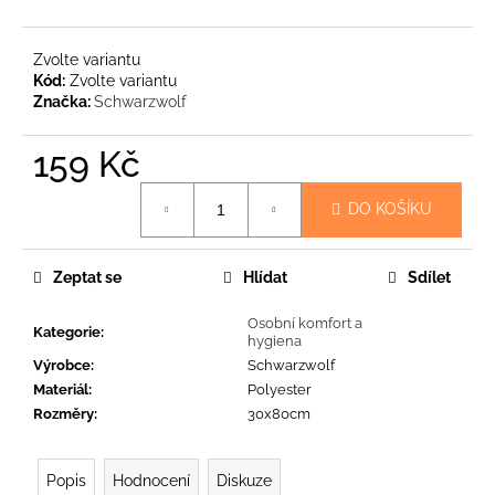
č
u
j
Zvolte variantu
e
Kód:
Zvolte variantu
m
Značka:
Schwarzwolf
e
159 Kč
PRO-
Měrná
THERMO
DO KOŠÍKU
cena:
190
-
ZIMNÍ
Zeptat se
Hlídat
Sdílet
FUNKČNÍ
MERINO
TRIČKO
Osobní komfort a
Kategorie
:
-
hygiena
PÁNSKÉ
Výrobce
:
Schwarzwolf
2
Materiál
:
Polyester
790
Rozměry
:
30x80cm
Kč
Popis
Hodnocení
Diskuze