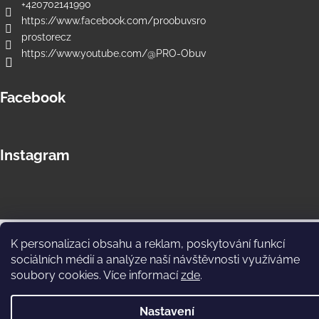
+420702141990
https://www.facebook.com/proobuvsro
prostorecz
https://www.youtube.com/@PRO-Obuv
Facebook
Instagram
Copyright 2026
PRO Store e-shop
. Všechna práva vyhrazena.
K personalizaci obsahu a reklam, poskytování funkcí
Upravit nastavení cookies
sociálních médií a analýze naší návštěvnosti využíváme
soubory cookies. Více informací
zde
.
Nastavení