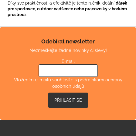
Díky své praktičnosti a efektivitě je tento ručník ideální
dárek
pro sportovce, outdoor nadšence nebo pracovníky v horkém
prostředí
.
Z
á
Odebírat newsletter
p
Nezmeškejte žádné novinky či slevy!
a
t
E-mail
í
Vložením e-mailu souhlasíte s
podmínkami ochrany
osobních údajů
PŘIHLÁSIT SE