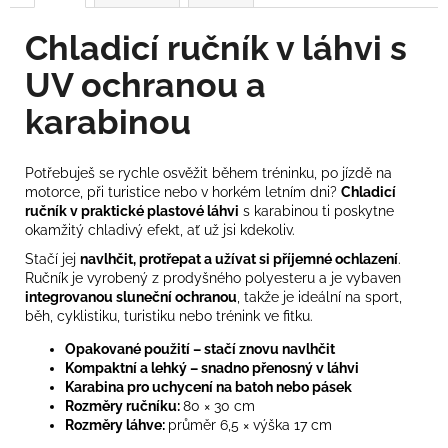
Chladicí ručník v láhvi s
UV ochranou a
karabinou
Potřebuješ se rychle osvěžit během tréninku, po jízdě na
motorce, při turistice nebo v horkém letním dni?
Chladicí
ručník v praktické plastové láhvi
s karabinou ti poskytne
okamžitý chladivý efekt, ať už jsi kdekoliv.
Stačí jej
navlhčit, protřepat a užívat si příjemné ochlazení
.
Ručník je vyrobený z prodyšného polyesteru a je vybaven
integrovanou sluneční ochranou
, takže je ideální na sport,
běh, cyklistiku, turistiku nebo trénink ve fitku.
Opakované použití – stačí znovu navlhčit
Kompaktní a lehký – snadno přenosný v láhvi
Karabina pro uchycení na batoh nebo pásek
Rozměry ručníku:
80 × 30 cm
Rozměry láhve:
průměr 6,5 × výška 17 cm