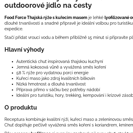
outdoorové jídlo na cesty
Food Force Thajská rýže s kuřecím masem
je lehké
lyofilizované 
dlouhé trvanlivosti a snadné přípravě je ideální volbou pro turistik
expedice.
Stačí přidat vroucí vodu a během přibližně 15 minut si připravíte p
Hlavní výhody
Autentická chuť inspirovaná thajskou kuchyní
Jemná kokosová vůně a vyvážená směs koření
58 % rýže pro vydatnou porci energie
Kuřecí maso jako zdroj kvalitních bílkovin
Nízká hmotnost a dlouhá trvanlivost
Příprava přímo v sáčku bez potřeby nádobí
Ideální pro turistiku, hory, trekking, kempování i krizové záso
O produktu
Receptura kombinuje kvalitní rýži, kuřecí maso a zeleninovou směs 
Chuť doplňuje pečlivě vyvážená směs koření s koriandrem, kmí