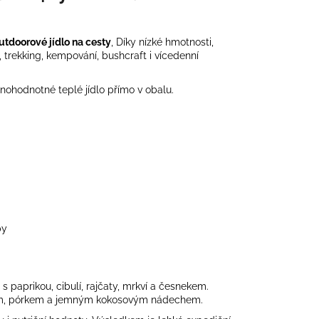
outdoorové jídlo na cesty
, Díky nízké hmotnosti,
u, trekking, kempování, bushcraft i vícedenní
lnohodnotné teplé jídlo přímo v obalu.
by
s paprikou, cibulí, rajčaty, mrkví a česnekem.
nem, pórkem a jemným kokosovým nádechem.