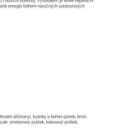
ru i nutriční hodnoty. Výsledkem je lehké expediční
statek energie během náročných outdoorových
írodní siřičitany), bylinky a koření (pórek, kmín,
l, cukr, smetanový prášek, kokosový prášek,