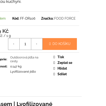
LNÍ PONOŽKY
kou kuchyní.
č
dem
Kód:
FF-DR106
Značka:
FOOD FORCE
9 Kč
á
Kč / 1 g
DO KOŠÍKU
Tisk
Outdoorová jídla na
orie
:
cesty
Zeptat se
nost
:
0.147 kg
Hlídat
Lyofilizované jídlo
Sdílet
sem | Lyofilizované