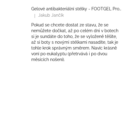
Gelové antibakteriální stélky - FOOTGEL Profesional
Jakub Jančík
|
Hodnocení produktu je 5 z 5 hvězdiček.
Pokud se chcete dostat ze stavu, že se
nemůžete dočkat, až po celém dni v botech
si je sundáte do toho, že se vyloženě těšíte,
až si boty s novými stélkami nasadíte, tak je
tohle krok správným směrem. Navíc krásně
voní po eukalyptu (přetrvává i po dvou
měsících nošení).