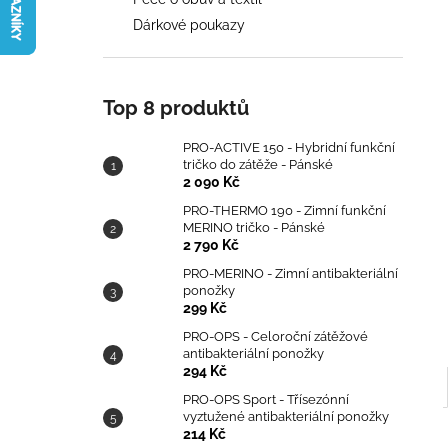
TRIČKO DO ZÁTĚŽE - PÁNSKÉ
l
Dárkové poukazy
2 090 Kč
Top 8 produktů
PRO-ACTIVE 150 - Hybridní funkční
tričko do zátěže - Pánské
2 090 Kč
PRO-THERMO 190 - Zimní funkční
MERINO tričko - Pánské
2 790 Kč
PRO-MERINO - Zimní antibakteriální
ponožky
299 Kč
PRO-OPS - Celoroční zátěžové
antibakteriální ponožky
294 Kč
PRO-OPS Sport - Třísezónní
vyztužené antibakteriální ponožky
214 Kč