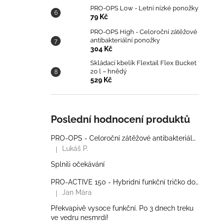
PRO-OPS Low - Letní nízké ponožky
79 Kč
PRO-OPS High - Celoroční zátěžové
antibakteriální ponožky
304 Kč
Skládací kbelík Flextail Flex Bucket
20 l – hnědý
529 Kč
Poslední hodnocení produktů
PRO-OPS - Celoroční zátěžové antibakteriální ponožky
Lukáš P.
|
Hodnocení produktu je 5 z 5 hvězdiček.
Splnili očekávání
PRO-ACTIVE 150 - Hybridní funkční tričko do zátěže - Pánské
Jan Mára
|
Hodnocení produktu je 5 z 5 hvězdiček.
Překvapivě vysoce funkční. Po 3 dnech treku
ve vedru nesmrdí!