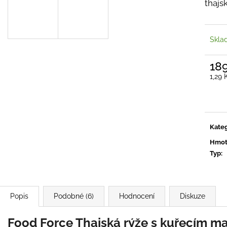
MERINO TRIČKO - PÁNSKÉ
ANTIBAKTERIÁ
thajs
2 790 Kč
299 Kč
Původně:
399 K
Skla
18
Měrn
1,29 
cena:
Kateg
Hmot
Typ
:
Popis
Podobné (6)
Hodnocení
Diskuze
Food Force Thajská rýže s kuřecím ma