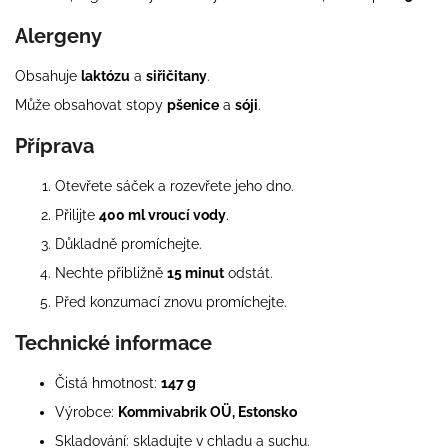
Alergeny
Obsahuje
laktózu
a
siřičitany
.
Může obsahovat stopy
pšenice
a
sóji
.
Příprava
Otevřete sáček a rozevřete jeho dno.
Přilijte
400 ml vroucí vody
.
Důkladně promíchejte.
Nechte přibližně
15 minut
odstát.
Před konzumací znovu promíchejte.
Technické informace
Čistá hmotnost:
147 g
Výrobce:
Kommivabrik OÜ, Estonsko
Skladování: skladujte v chladu a suchu.