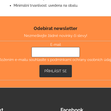
Minimální trvanlivost: uvedena na obalu.
Odebírat newsletter
Nezmeškejte žádné novinky či slevy!
E-mail
ložením e-mailu souhlasíte s
podmínkami ochrany osobních úda
PŘIHLÁSIT SE
kt
Facebook