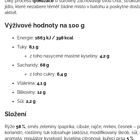
Díky procesu
lyofilizace
si suroviny zachovávají svou chuť, struktu
jídlo, které nezabere téměř žádné místo v batohu a poskytne do
aktivit.
Výživové hodnoty na 100 g
Energie:
1663 kJ / 398 kcal
Tuky:
8,1 g
z toho nasycené mastné kyseliny:
4,2 g
Sacharidy:
68 g
z toho cukry:
6,4 g
Vláknina:
4,1 g
Bílkoviny:
12 g
Sůl:
2,2 g
Složení
Rýže
58 %
, směs zeleniny (paprika, cibule, rajče, mrkev, česnek – př
koriandr), rostlinný tuk (obsahuje laktózu), modifikovaný škrob, sů
aromata, regulátor kyselosti: kyselina citronová, kuřecí prsa
5 %
.