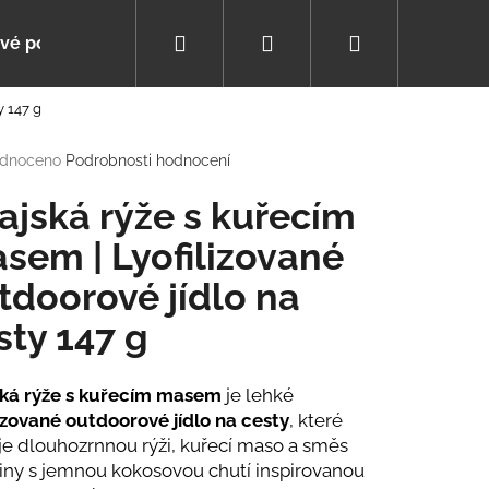
Hledat
Přihlášení
Nákupní
vé poukazy
Poradna
Pomáháme s výběrem
y 147 g
košík
rné
dnoceno
Podrobnosti hodnocení
cení
tu
ajská rýže s kuřecím
sem | Lyofilizované
tdoorové jídlo na
ček.
sty 147 g
ská rýže s kuřecím masem
je lehké
lizované outdoorové jídlo na cesty
, které
je dlouhozrnnou rýži, kuřecí maso a směs
iny s jemnou kokosovou chutí inspirovanou
ZIMNÍ