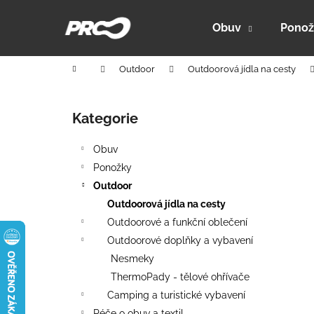
K
Přejít
na
o
Obuv
Ponož
obsah
Zpět
Zpět
š
do
do
í
Domů
Outdoor
Outdoorová jídla na cesty
k
obchodu
obchodu
P
o
Kategorie
Přeskočit
s
kategorie
t
Obuv
r
Ponožky
a
Outdoor
n
Outdoorová jídla na cesty
n
Outdoorové a funkční oblečení
í
Outdoorové doplňky a vybavení
p
Nesmeky
a
ThermoPady - tělové ohřívače
n
Camping a turistické vybavení
PRO-ACTIVE 150 - HYBRIDNÍ FUNKČNÍ
e
Péče o obuv a textil