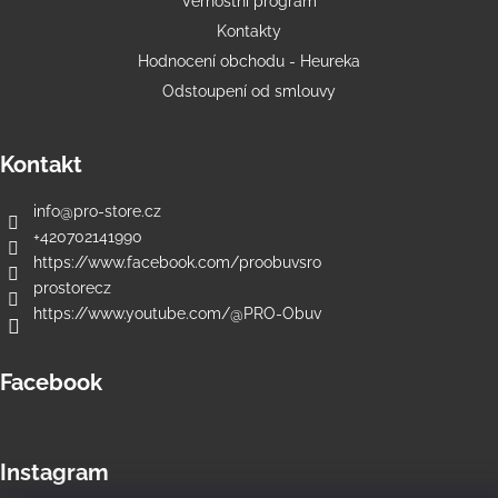
č
Věrnostní program
u
Kontakty
j
Hodnocení obchodu - Heureka
e
Odstoupení od smlouvy
m
e
Kontakt
PRO-
OPS
info
@
pro-store.cz
SPORT
+420702141990
-
https://www.facebook.com/proobuvsro
TŘÍSEZÓNNÍ
VYZTUŽENÉ
prostorecz
ANTIBAKTERIÁLNÍ
https://www.youtube.com/@PRO-Obuv
PONOŽKY
214
Kč
Facebook
Instagram