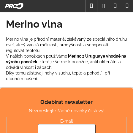
K
Přejít
Hledat
Nákup
M
Přihlášení
na
o
obsah
Zpět
Zpět
košík
š
Merino vlna
í
C
k
o
Merino vlna je přírodní materiál získávaný ze speciálního druhu
ovcí, který vyniká měkkostí, prodyšností a schopností
p
regulovat teplotu.
o
V našich ponožkách používáme
Merino z Uruguaye vhodné na
t
výrobu ponožek
, které je šetrné k pokožce, antibakteriální a
odvádí vlhkost i zápach.
ř
Díky tomu zůstávají nohy v suchu, teple a pohodlí i při
e
dlouhém nošení.
b
Z
u
á
j
Odebírat newsletter
p
e
Nezmeškejte žádné novinky či slevy!
a
t
t
E-mail
e
í
n