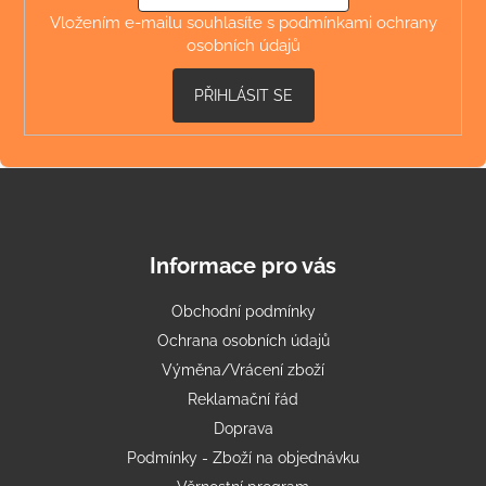
a
Vložením e-mailu souhlasíte s
podmínkami ochrany
osobních údajů
j
í
PŘIHLÁSIT SE
t
?
HLEDAT
Informace pro vás
Obchodní podmínky
Ochrana osobních údajů
D
o
Výměna/Vrácení zboží
p
Reklamační řád
o
Doprava
r
Podmínky - Zboží na objednávku
u