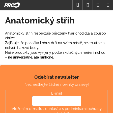
K
Přejít
Hledat
Nákup
M
Přihlášení
na
o
obsah
Zpět
Zpět
košík
š
Anatomický střih
í
C
k
o
Anatomický střih respektuje přirozený tvar chodidla a způsob
chůze.
p
Zajišťuje, že ponožka i obuv drží na svém místě, nekroutí se a
o
netvoří tlakové body.
t
Naše produkty jsou vyvíjeny podle skutečných měření nohou
–
ne univerzálně, ale funkčně.
ř
e
Z
b
á
Odebírat newsletter
u
p
Nezmeškejte žádné novinky či slevy!
j
a
e
t
E-mail
t
í
e
Vložením e-mailu souhlasíte s
podmínkami ochrany
n