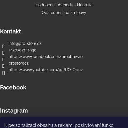
č
Hodnocení obchodu - Heureka
u
j
Odstoupení od smlouvy
e
m
Kontakt
e
info
@
pro-store.cz
PRO-
+420702141990
THERMO
https://www.facebook.com/proobuvsro
190
prostorecz
-
ZIMNÍ
https://www.youtube.com/@PRO-Obuv
FUNKČNÍ
MERINO
TRIČKO
Facebook
-
PÁNSKÉ
2
790
Instagram
Kč
K personalizaci obsahu a reklam, poskytování funkcí