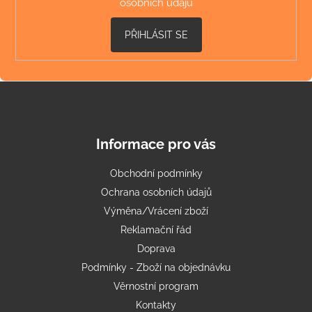
osobních údajů
a
j
PŘIHLÁSIT SE
í
t
?
Informace pro vás
HLEDAT
Obchodní podmínky
Ochrana osobních údajů
Výměna/Vrácení zboží
D
Reklamační řád
o
Doprava
p
o
Podmínky - Zboží na objednávku
r
Věrnostní program
u
Kontakty