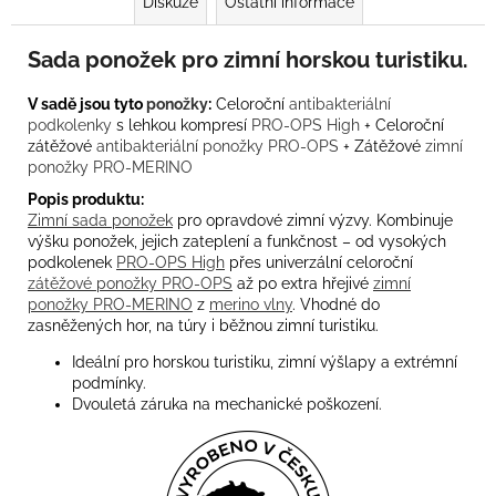
Diskuze
Ostatní informace
Sada ponožek pro zimní horskou turistiku.
V sadě jsou tyto
ponožky
:
Celoroční
antibakteriální
podkolenky
s lehkou kompresí
PRO-OPS High
+ Celoroční
zátěžové
antibakteriální ponožky PRO-OPS
+ Zátěžové
zimní
ponožky PRO-MERINO
Popis produktu:
Zimní sada ponožek
pro opravdové zimní výzvy. Kombinuje
výšku ponožek, jejich zateplení a funkčnost – od vysokých
podkolenek
PRO-OPS High
přes univerzální celoroční
zátěžové ponožky PRO-OPS
až po extra hřejivé
zimní
ponožky PRO-MERINO
z
merino vlny
. Vhodné do
zasněžených hor, na túry i běžnou zimní turistiku.
Ideální pro horskou turistiku, zimní výšlapy a extrémní
podmínky.
Dvouletá záruka na mechanické poškození.