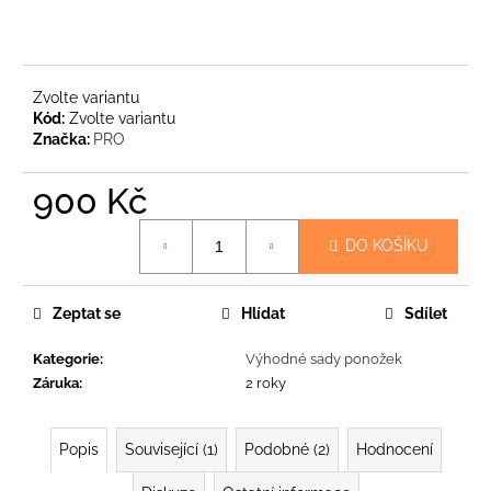
č
u
j
e
m
Zvolte variantu
Kód:
Zvolte variantu
e
Značka:
PRO
PRO-
900 Kč
OPS
SPORT
Měrná
-
DO KOŠÍKU
cena:
TŘÍSEZÓNNÍ
VYZTUŽENÉ
ANTIBAKTERIÁLNÍ
Zeptat se
Hlídat
Sdílet
PONOŽKY
214
Kategorie
:
Výhodné sady ponožek
Kč
Záruka
:
2 roky
Popis
Související (1)
Podobné (2)
Hodnocení