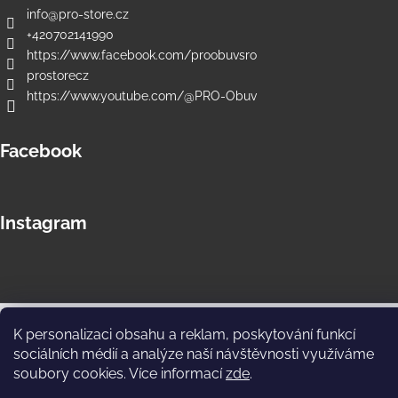
info
@
pro-store.cz
+420702141990
https://www.facebook.com/proobuvsro
prostorecz
https://www.youtube.com/@PRO-Obuv
Facebook
Instagram
Copyright 2026
PRO Store e-shop
. Všechna práva vyhrazena.
K personalizaci obsahu a reklam, poskytování funkcí
Upravit nastavení cookies
sociálních médií a analýze naší návštěvnosti využíváme
soubory cookies. Více informací
zde
.