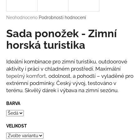
a
j
Průměrné
Neohodnoceno
Podrobnosti hodnocení
í
hodnocení
produktu
Sada ponožek - Zimní
t
je
?
0,0
horská turistika
z
5
hvězdiček.
Ideální kombinace pro zimní turistiku, outdoorové
aktivity i práci v chladném prostředí. Maximální
HLEDAT
tepelný komfort
, odolnost, a pohodlí – vyladěné pro
extrémní podmínky. Český vývoj, testováno v
terénu. Skvělý dárek i výbava na zimní sezónu.
D
BARVA
o
p
o
VELIKOST
r
u