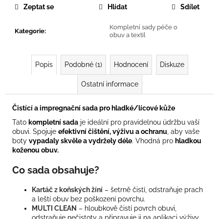
č
Zeptat se
Hlídat
Sdílet
u
j
Kompletní sady péče o
Kategorie
:
e
obuv a textil
m
e
Popis
Podobné (1)
Hodnocení
Diskuze
PRO-
Ostatní informace
MERINO
-
Čistící a impregnační sada pro hladké/lícové kůže
ZIMNÍ
ANTIBAKTERIÁLNÍ
Tato
kompletní sada
je ideální pro pravidelnou údržbu vaší
PONOŽKY
obuvi. Spojuje
efektivní čištění, výživu a ochranu
, aby vaše
299
boty
vypadaly skvěle a vydržely déle
. Vhodná pro
hladkou
Kč
koženou obuv.
Původně:
399
Co sada obsahuje?
Kč
Kartáč z koňských žíní
– šetrně čistí, odstraňuje prach
a leští obuv bez poškození povrchu.
MULTI CLEAN
– hloubkově čistí povrch obuvi,
odstraňuje nečistoty a připravuje ji na aplikaci výživy.