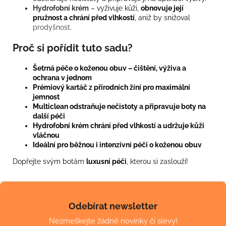
Hydrofobní krém
– vyživuje kůži,
obnovuje její
pružnost a chrání před vlhkostí
, aniž by snižoval
prodyšnost
.
Proč si pořídit tuto sadu?
Šetrná péče o koženou obuv – čištění, výživa a
ochrana v jednom
Prémiový kartáč z přírodních žíní pro maximální
jemnost
Multiclean odstraňuje nečistoty a připravuje boty na
další péči
Hydrofobní krém chrání před vlhkostí a udržuje kůži
vláčnou
Ideální pro běžnou i intenzivní péči o koženou obuv
Dopřejte svým botám
luxusní péči
, kterou si zaslouží!
Z
á
Odebírat newsletter
p
Nezmeškejte žádné novinky či slevy!