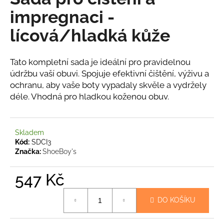
je
a
0,0
impregnaci -
z
j
lícová/hladká kůže
5
í
hvězdiček.
t
Tato kompletní sada je ideální pro pravidelnou
?
údržbu vaší obuvi. Spojuje efektivní čištění, výživu a
ochranu, aby vaše boty vypadaly skvěle a vydržely
déle. Vhodná pro hladkou koženou obuv.
HLEDAT
Skladem
Kód:
SDCI3
Značka:
ShoeBoy's
D
o
547 Kč
p
o
Měrná
DO KOŠÍKU
cena:
r
u