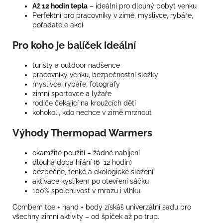
Až 12 hodin tepla
– ideální pro dlouhý pobyt venku
Perfektní pro pracovníky v zimě, myslivce, rybáře,
pořadatele akcí
Pro koho je balíček ideální
turisty a outdoor nadšence
pracovníky venku, bezpečnostní složky
myslivce, rybáře, fotografy
zimní sportovce a lyžaře
rodiče čekající na kroužcích dětí
kohokoli, kdo nechce v zimě mrznout
Výhody Thermopad Warmers
okamžité použití – žádné nabíjení
dlouhá doba hřání (6–12 hodin)
bezpečné, tenké a ekologické složení
aktivace kyslíkem po otevření sáčku
100% spolehlivost v mrazu i vlhku
Combem toe + hand + body získáš univerzální sadu pro
všechny zimní aktivity – od špiček až po trup.