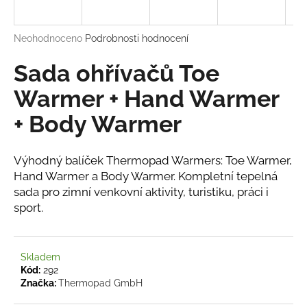
a
j
Průměrné
Neohodnoceno
Podrobnosti hodnocení
í
hodnocení
produktu
Sada ohřívačů Toe
t
je
?
0,0
Warmer + Hand Warmer
z
+ Body Warmer
5
hvězdiček.
Výhodný balíček Thermopad Warmers: Toe Warmer,
HLEDAT
Hand Warmer a Body Warmer. Kompletní tepelná
sada pro zimní venkovní aktivity, turistiku, práci i
sport.
D
o
p
Skladem
o
Kód:
292
r
Značka:
Thermopad GmbH
u