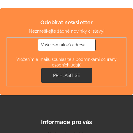
Z
á
Odebírat newsletter
p
Nezmeškejte žádné novinky či slevy!
a
t
í
Vložením e-mailu souhlasíte s
podmínkami ochrany
osobních údajů
PŘIHLÁSIT SE
Informace pro vás