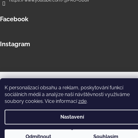
Facebook
Instagram
Copyright 2026
PRO Store e-shop
. Všechna práva vyhrazena.
Upravit nastavení cookies
K personalizaci obsahu a reklam, poskytování funkcí
sociálních médií a analýze naší návštěvnosti využíváme
soubory cookies. Více informací
zde
.
Nastavení
Odmítnout
Souhlasím