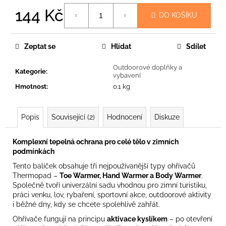
č
144 Kč
u
DO KOŠÍKU
j
Měrná
e
cena:
m
Zeptat se
Hlídat
Sdílet
e
Outdoorové doplňky a
Kategorie
:
vybavení
PRO-
Hmotnost
:
0.1 kg
OPS
LOW
-
Popis
Související (2)
Hodnocení
Diskuze
LETNÍ
NÍZKÉ
PONOŽKY
Komplexní tepelná ochrana pro celé tělo v zimních
79
podmínkách
Kč
Tento balíček obsahuje tři nejpoužívanější typy ohřívačů
Původně:
Thermopad –
Toe Warmer, Hand Warmer a Body Warmer
.
144
Společně tvoří univerzální sadu vhodnou pro zimní turistiku,
Kč
práci venku, lov, rybaření, sportovní akce, outdoorové aktivity
i běžné dny, kdy se chcete spolehlivě zahřát.
Ohřívače fungují na principu
aktivace kyslíkem
– po otevření