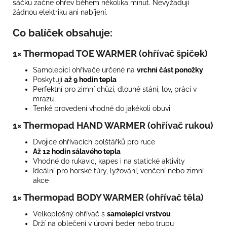
sáčku začne ohřev během několika minut. Nevyžadují
žádnou elektriku ani nabíjení.
Co balíček obsahuje:
1× Thermopad TOE WARMER (ohřívač špiček)
Samolepicí ohřívače určené na
vrchní část ponožky
Poskytují
až 9 hodin tepla
Perfektní pro zimní chůzi, dlouhé stání, lov, práci v
mrazu
Tenké provedení vhodné do jakékoli obuvi
1× Thermopad HAND WARMER (ohřívač rukou)
Dvojice ohřívacích polštářků pro ruce
Až 12 hodin sálavého tepla
Vhodné do rukavic, kapes i na statické aktivity
Ideální pro horské túry, lyžování, venčení nebo zimní
akce
1× Thermopad BODY WARMER (ohřívač těla)
Velkoplošný ohřívač s
samolepicí vrstvou
Drží na oblečení v úrovni beder nebo trupu