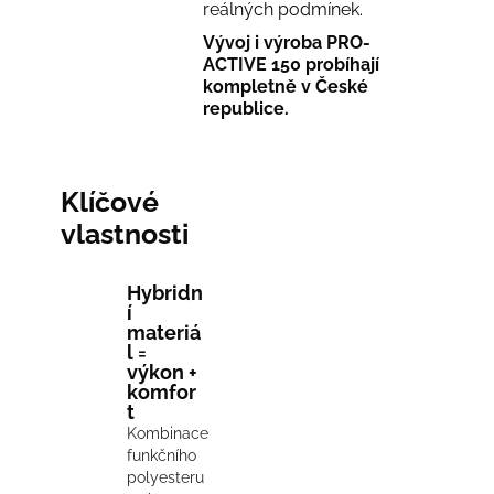
reálných podmínek.
Vývoj i výroba PRO-
ACTIVE 150 probíhají
kompletně v České
republice.
Klíčové
vlastnosti
Hybridn
í
materiá
l =
výkon +
komfor
t
Kombinace
funkčního
polyesteru