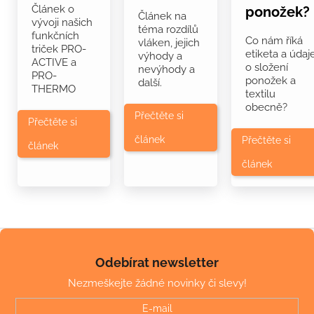
Článek o
ponožek?
Článek na
vývoji našich
téma rozdílů
funkčních
Co nám říká
vláken, jejich
triček PRO-
etiketa a údaj
výhody a
ACTIVE a
o složení
nevýhody a
PRO-
ponožek a
další.
THERMO
textilu
obecně?
Přečtěte si
Přečtěte si
článek
Přečtěte si
článek
článek
Z
á
Odebírat newsletter
p
Nezmeškejte žádné novinky či slevy!
a
t
E-mail