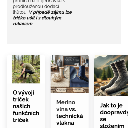
probíhá na objednávku s
prodlouženou dodací
lhůtou.
V
případě zájmu lze
tričko ušít i s dlouhým
rukávem
O vývoji
triček
Merino
Jak to je
našich
vlna
vs.
doopravd
funkčních
technická
se
triček
vlákna
složením