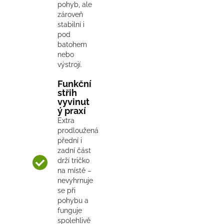
pohyb, ale
zároveň
stabilní i
pod
batohem
nebo
výstrojí.
Funkční
střih
vyvinut
ý praxí
Extra
prodloužená
přední i
zadní část
drží tričko
na místě –
nevyhrnuje
se při
pohybu a
funguje
spolehlivě