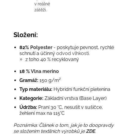
v reálné
zátěži.
Složení:
8
2%
Polyester
-
poskytuje pevnost, rychlé
schnutí a účinný
odvod vlhkosti
.
z toho 40 % recyklovaný
18 %
Vlna merino
Gramáž:
150 g/m²
Typ materiálu:
Hybridní funkční pletenina
Kategorie:
Základní vrstva (Base Layer)
Údržba:
Praní 30 °C, nesušit v sušičce,
žehlení max na 115°C
Poznámka: Článek o tom, jak je to doopravdy
se složením textilních výrobků je
ZDE
.