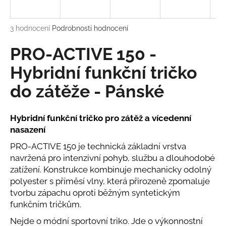
a
j
Průměrné
3 hodnocení
Podrobnosti hodnocení
í
hodnocení
produktu
PRO-ACTIVE 150 -
t
je
?
4,7
Hybridní funkční tričko
z
do zátěže - Pánské
5
hvězdiček.
Hybridní funkční tričko pro zátěž a vícedenní
HLEDAT
nasazení
PRO-ACTIVE 150 je technická základní vrstva
navržená pro intenzivní pohyb, službu a dlouhodobé
D
zatížení. Konstrukce kombinuje mechanicky odolný
o
polyester s příměsí vlny, která přirozeně zpomaluje
p
tvorbu zápachu oproti běžným syntetickým
o
funkčním tričkům.
r
u
Nejde o módní sportovní triko. Jde o výkonnostní