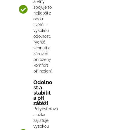
a vlny
spojuje to
nejlepší z
obou
světů –
vysokou
odolnost,
rychlé
schnutí a
zároveň
přirozený
komfort
při nošení.
Odolno
st a
stabilit
a při
zátěži
Polyesterová
složka
zajišťuje
vysokou