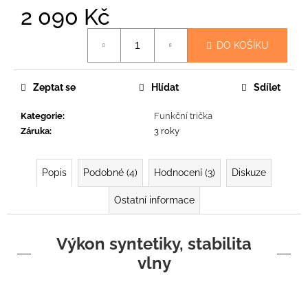
2 090 Kč
Měrná
DO KOŠÍKU
cena:
Zeptat se
Hlídat
Sdílet
Kategorie
:
Funkční trička
Záruka
:
3 roky
Popis
Podobné (4)
Hodnocení (3)
Diskuze
Ostatní informace
Výkon syntetiky, stabilita
vlny