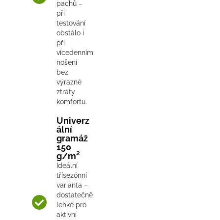
pachů –
při
testování
obstálo i
při
vícedenním
nošení
bez
výrazné
ztráty
komfortu.
Univerz
ální
gramáž
150
g/m²
Ideální
třísezónní
varianta –
dostatečně
lehké pro
aktivní