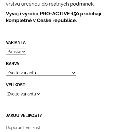
č
vrstvu určenou do reálných podmínek.
u
j
Vývoj i výroba PRO-ACTIVE 150 probíhají
e
kompletně v České republice.
m
e
VARIANTA
PRO-
OPS
-
BARVA
CELOROČNÍ
ZÁTĚŽOVÉ
ANTIBAKTERIÁLNÍ
PONOŽKY
VELIKOST
294
Kč
JAKOU VELIKOST?
Doporučit velikost