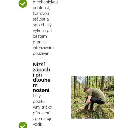
mechanickou
odolnost,
tvarovou
stálost a
spolehlivý
výkon i při
častém
praní a
intenzivním
používání.
Nižší
zápach
i při
dlouhé
m
nošení
Díky
podílu
vlny tričko
přirozeně
zpomaluje
vznik