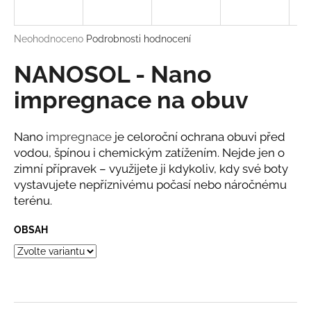
a
j
Průměrné
Neohodnoceno
Podrobnosti hodnocení
í
hodnocení
produktu
NANOSOL - Nano
t
je
?
0,0
impregnace na obuv
z
5
hvězdiček.
Nano
impregnace
je celoroční ochrana obuvi před
vodou, špínou i chemickým zatížením. Nejde jen o
HLEDAT
zimní přípravek – využijete ji kdykoliv, kdy své boty
vystavujete nepříznivému počasí nebo náročnému
terénu.
D
OBSAH
o
p
o
r
u