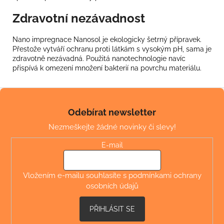
Zdravotní nezávadnost
Nano impregnace Nanosol je ekologicky šetrný přípravek.
Přestože vytváří ochranu proti látkám s vysokým pH, sama je
zdravotně nezávadná. Použitá nanotechnologie navíc
přispívá k omezení množení bakterií na povrchu materiálu.
Z
á
Odebírat newsletter
p
Nezmeškejte žádné novinky či slevy!
a
t
E-mail
í
Vložením e-mailu souhlasíte s
podmínkami ochrany
osobních údajů
PŘIHLÁSIT SE