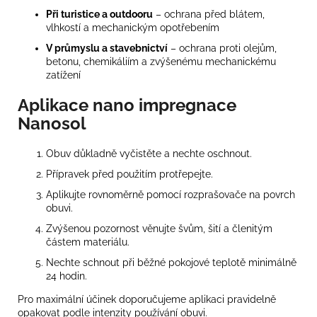
Při turistice a outdooru
– ochrana před blátem,
vlhkostí a mechanickým opotřebením
V průmyslu a stavebnictví
– ochrana proti olejům,
betonu, chemikáliím a zvýšenému mechanickému
zatížení
Aplikace nano impregnace
Nanosol
Obuv důkladně vyčistěte a nechte oschnout.
Přípravek před použitím protřepejte.
Aplikujte rovnoměrně pomocí rozprašovače na povrch
obuvi.
Zvýšenou pozornost věnujte švům, šití a členitým
částem materiálu.
Nechte schnout při běžné pokojové teplotě minimálně
24 hodin.
Pro maximální účinek doporučujeme aplikaci pravidelně
opakovat podle intenzity používání obuvi.