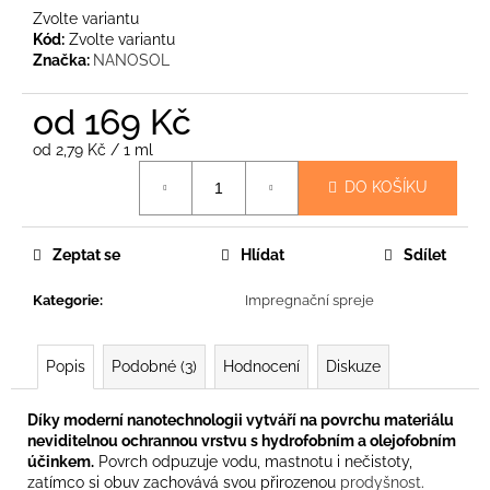
č
Zvolte variantu
u
Kód:
Zvolte variantu
j
Značka:
NANOSOL
e
m
od
169 Kč
e
Měrná
od 2,79 Kč / 1 ml
cena:
PRO-
DO KOŠÍKU
OPS
-
CELOROČNÍ
Zeptat se
Hlídat
Sdílet
ZÁTĚŽOVÉ
ANTIBAKTERIÁLNÍ
PONOŽKY
Kategorie
:
Impregnační spreje
294
Kč
Popis
Podobné (3)
Hodnocení
Diskuze
Díky moderní nanotechnologii vytváří na povrchu materiálu
neviditelnou ochrannou vrstvu s hydrofobním a olejofobním
účinkem.
Povrch odpuzuje vodu, mastnotu i nečistoty,
zatímco si obuv zachovává svou přirozenou
prodyšnost
.