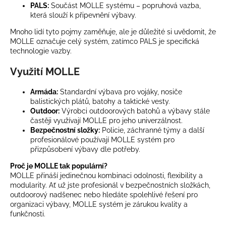
č
PALS:
Součást MOLLE systému – popruhová vazba,
u
která slouží k připevnění výbavy.
j
Mnoho lidí tyto pojmy zaměňuje, ale je důležité si uvědomit, že
e
MOLLE označuje celý systém, zatímco PALS je specifická
m
technologie vazby.
e
Využití MOLLE
PRO-
Armáda:
Standardní výbava pro vojáky, nosiče
ACTIVE
balistických plátů, batohy a taktické vesty.
150
Outdoor:
Výrobci outdoorových batohů a výbavy stále
-
HYBRIDNÍ
častěji využívají MOLLE pro jeho univerzálnost.
FUNKČNÍ
Bezpečnostní složky:
Policie, záchranné týmy a další
TRIČKO
profesionálové používají MOLLE systém pro
DO
přizpůsobení výbavy dle potřeby.
ZÁTĚŽE
-
Proč je MOLLE tak populární?
PÁNSKÉ
MOLLE přináší jedinečnou kombinaci odolnosti, flexibility a
modularity. Ať už jste profesionál v bezpečnostních složkách,
2
090
outdoorový nadšenec nebo hledáte spolehlivé řešení pro
Kč
organizaci výbavy, MOLLE systém je zárukou kvality a
funkčnosti.