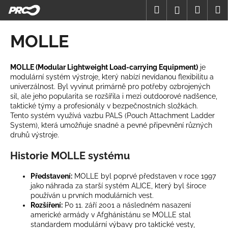
K
Přejít
Hledat
Nákup
M
Přihlášení
na
o
obsah
Zpět
Zpět
košík
š
MOLLE
í
C
k
o
MOLLE (Modular Lightweight Load-carrying Equipment)
je
modulární systém výstroje, který nabízí nevídanou flexibilitu a
p
univerzálnost. Byl vyvinut primárně pro potřeby ozbrojených
o
sil, ale jeho popularita se rozšířila i mezi outdoorové nadšence,
t
taktické týmy a profesionály v bezpečnostních složkách.
Tento systém využívá vazbu PALS (Pouch Attachment Ladder
ř
System), která umožňuje snadné a pevné připevnění různých
e
druhů výstroje.
b
Historie MOLLE systému
u
j
Představení:
MOLLE byl poprvé představen v roce 1997
e
jako náhrada za starší systém ALICE, který byl široce
používán u prvních modulárních vest.
t
Rozšíření:
Po 11. září 2001 a následném nasazení
e
americké armády v Afghánistánu se MOLLE stal
standardem modulární výbavy pro taktické vesty,
n