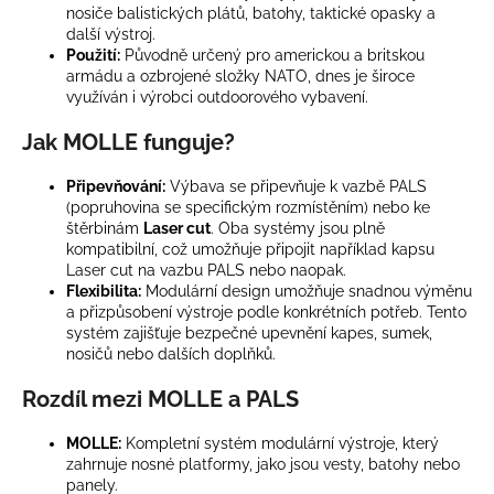
nosiče balistických plátů, batohy, taktické opasky a
a
další výstroj.
j
Použití:
Původně určený pro americkou a britskou
armádu a ozbrojené složky NATO, dnes je široce
í
využíván i výrobci outdoorového vybavení.
t
?
Jak MOLLE funguje?
Připevňování:
Výbava se připevňuje k vazbě PALS
(popruhovina se specifickým rozmístěním) nebo ke
štěrbinám
Laser cut
. Oba systémy jsou plně
kompatibilní, což umožňuje připojit například kapsu
HLEDAT
Laser cut na vazbu PALS nebo naopak.
Flexibilita:
Modulární design umožňuje snadnou výměnu
a přizpůsobení výstroje podle konkrétních potřeb. Tento
systém zajišťuje bezpečné upevnění kapes, sumek,
D
nosičů nebo dalších doplňků.
o
Rozdíl mezi MOLLE a PALS
p
o
MOLLE:
Kompletní systém modulární výstroje, který
r
zahrnuje nosné platformy, jako jsou vesty, batohy nebo
u
panely.