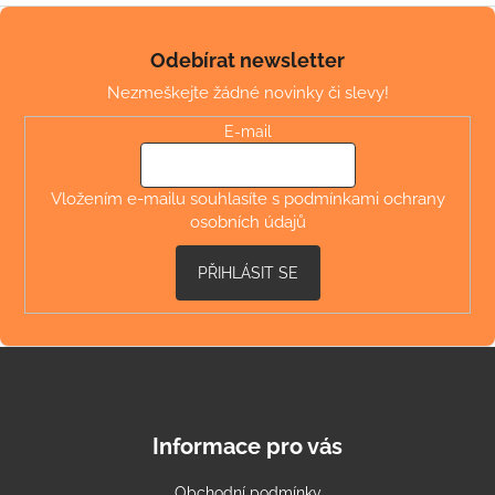
Z
á
Odebírat newsletter
p
Nezmeškejte žádné novinky či slevy!
a
t
E-mail
í
Vložením e-mailu souhlasíte s
podmínkami ochrany
osobních údajů
PŘIHLÁSIT SE
Informace pro vás
Obchodní podmínky