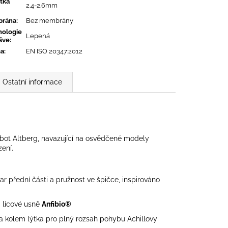
ťka
2.4-2.6mm
rána
:
Bez membrány
nologie
Lepená
šve
:
a
:
EN ISO 20347:2012
Ostatní informace
bot Altberg, navazující na osvědčené modely
zení.
var přední části a pružnost ve špičce, inspirováno
 lícové usně
Anfibio®
 a kolem lýtka pro plný rozsah pohybu Achillovy