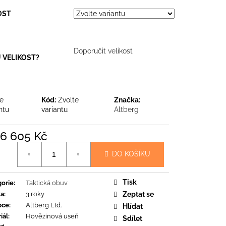
LNÍ PONOŽKY
OST
č
Doporučit velikost
 VELIKOST?
te
Kód:
Zvolte
Značka:
ntu
variantu
Altberg
6 605 Kč
á
DO KOŠÍKU
Tisk
orie
:
Taktická obuv
ka
:
3 roky
Zeptat se
bce
:
Altberg Ltd.
Hlídat
iál
:
Hovězinová useň
Sdílet