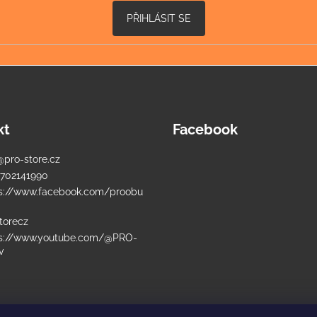
PŘIHLÁSIT SE
kt
Facebook
@
pro-store.cz
702141990
s://www.facebook.com/proobu
torecz
ps://www.youtube.com/@PRO-
v