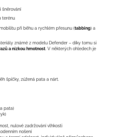
i šněrování
m terénu
, mobilitu při běhu a rychlém přesunu (
tabbing
) a
materiály známé z modelu Defender – díky tomu si
árazů a nízkou hmotnost
. V některých ohledech je
ěh špičky, zúžená pata a nárt.
a pata)
yk)
ost, nulové zadržování vlhkosti
elodenním nošení