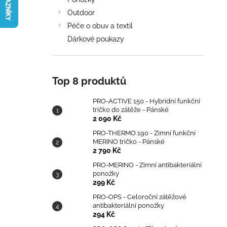
TRIČKO DO ZÁTĚŽE - PÁNSKÉ
l
Outdoor
2 090 Kč
Péče o obuv a textil
Dárkové poukazy
Top 8 produktů
PRO-ACTIVE 150 - Hybridní funkční
tričko do zátěže - Pánské
2 090 Kč
PRO-THERMO 190 - Zimní funkční
MERINO tričko - Pánské
2 790 Kč
PRO-MERINO - Zimní antibakteriální
ponožky
299 Kč
PRO-OPS - Celoroční zátěžové
antibakteriální ponožky
294 Kč