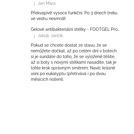
Jan Mára
|
Hodnocení produktu je 5 z 5 hvězdiček.
Překvapivě vysoce funkční. Po 3 dnech treku
ve vedru nesmrdí!
Gelové antibakteriální stélky - FOOTGEL Profesional
Jakub Jančík
|
Hodnocení produktu je 5 z 5 hvězdiček.
Pokud se chcete dostat ze stavu, že se
nemůžete dočkat, až po celém dni v botech
si je sundáte do toho, že se vyloženě těšíte,
až si boty s novými stélkami nasadíte, tak je
tohle krok správným směrem. Navíc krásně
voní po eukalyptu (přetrvává i po dvou
měsících nošení).