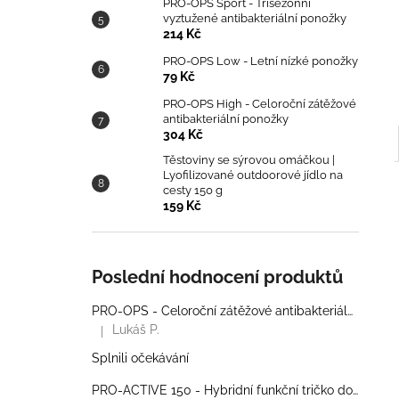
PRO-OPS Sport - Třísezónní
vyztužené antibakteriální ponožky
214 Kč
PRO-OPS Low - Letní nízké ponožky
79 Kč
PRO-OPS High - Celoroční zátěžové
antibakteriální ponožky
304 Kč
Těstoviny se sýrovou omáčkou |
Lyofilizované outdoorové jídlo na
cesty 150 g
159 Kč
Poslední hodnocení produktů
PRO-OPS - Celoroční zátěžové antibakteriální ponožky
Lukáš P.
|
Hodnocení produktu je 5 z 5 hvězdiček.
Splnili očekávání
PRO-ACTIVE 150 - Hybridní funkční tričko do zátěže - Pánské