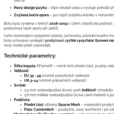
šlachy
Nový design jazyka
– lépe odvádí vodu a zvyšuje pohodlí př
Zvýšená boční opora
– pro lepší stabilitu kotníku v nerovné
Bota byla vyvíjena v letech
2018–2019
s cílem zlepšit její padnutí
poskytnout lepší oporu při zátěži.
I přes konstrukční vylepšení zůstaly zachovány původní kvalitní 
bota uchovává vynikající
prodyšnost
, rychlé vysychání, tlumení n
nový model ještě výkonnější.
Technické parametry:
Šířka kopyta:
AForme® – mírně širší přední část, pružný náb
Velikosti:
EU 35 - 49
(včetně polovičních velikostí)
UK 3–14
(včetně polovičních velikostí)
Svršek:
2,4 mm vodoodpudivá lícová useň
Anfibio®
(chodidlo 
1,8 mm měkká vodoodpudivá lícová useň (holeně a jaz
Podšívka:
Přední část:
síťovina
Spacer Mesh
– maximální prodyšn
Pata:
Cambrelle®
– prodyšná, savá, komfortní i při c