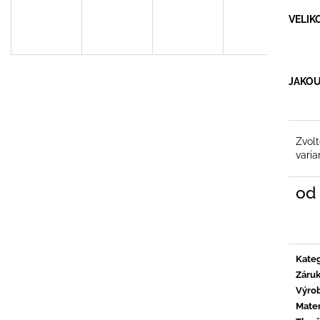
MERINO TRIČKO - PÁNSKÉ
ANTIBAKTERIÁ
VELIK
2 790 Kč
299 Kč
Původně:
399 K
JAKOU
Zvol
varia
od
Měrn
cena:
Kateg
Záru
Výro
Mater