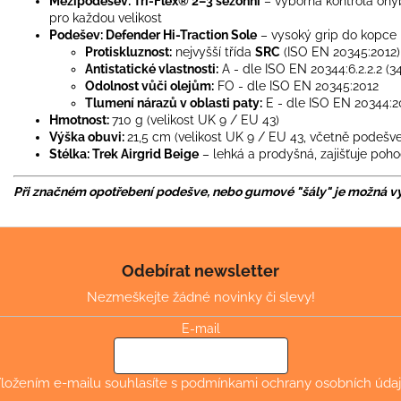
Mezipodešev:
Tri-Flex® 2–3 sezónní
– výborná kontrola ohyb
pro každou velikost
Podešev:
Defender Hi-Traction Sole
– vysoký grip do kopce 
Protiskluznost:
nejvyšší třída
SRC
(ISO EN 20345:2012)
Antistatické vlastnosti:
A - dle ISO EN 20344:6.2.2.2 (3
Odolnost vůči olejům:
FO - dle ISO EN 20345:2012
Tlumení nárazů v oblasti paty:
E - dle ISO EN 20344:20
Hmotnost:
710 g (velikost UK 9 / EU 43)
Výška obuvi:
21,5 cm (velikost UK 9 / EU 43, včetně podešve
Stélka:
Trek Airgrid Beige
– lehká a prodyšná, zajišťuje poh
Při značném opotřebení podešve, nebo gumové "šály" je možná
Odebírat newsletter
Nezmeškejte žádné novinky či slevy!
E-mail
ložením e-mailu souhlasíte s
podmínkami ochrany osobních úda