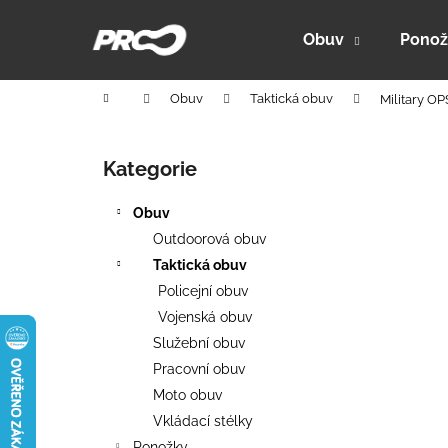
K
Přejít
na
o
Obuv
Ponož
obsah
Zpět
Zpět
š
do
do
í
Domů
Obuv
Taktická obuv
Military O
k
obchodu
obchodu
P
o
Kategorie
Přeskočit
s
kategorie
t
Obuv
r
Outdoorová obuv
a
Taktická obuv
n
Policejní obuv
n
Vojenská obuv
í
Služební obuv
p
Pracovní obuv
a
Moto obuv
n
Vkládací stélky
PRO-ACTIVE 150 - HYBRIDNÍ FUNKČNÍ
e
Ponožky