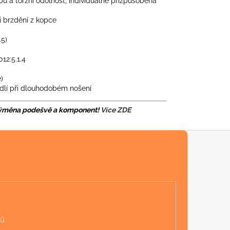
u a torzní odolnost, individuálně přizpůsobena
i brzdění z kopce
45)
12:5.1.4
)
odlí při dlouhodobém nošení
 výměna podešvě a komponent!
Více ZDE
jů