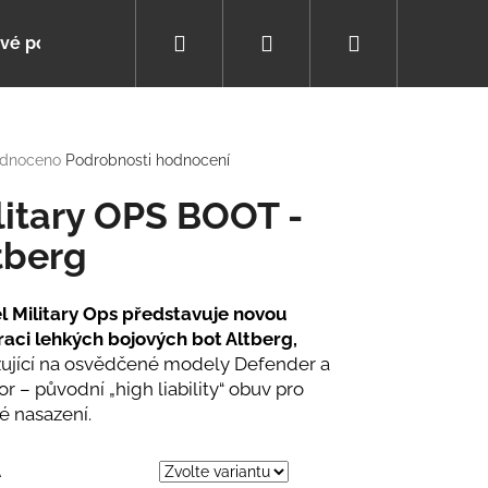
Hledat
Přihlášení
Nákupní
vé poukazy
Poradna
Pomáháme s výběrem
košík
rné
dnoceno
Podrobnosti hodnocení
cení
tu
litary OPS BOOT -
tberg
ček.
 Military Ops představuje novou
aci lehkých bojových bot Altberg,
ující na osvědčené modely Defender a
or – původní „high liability“ obuv pro
é nasazení.
ZIMNÍ
A