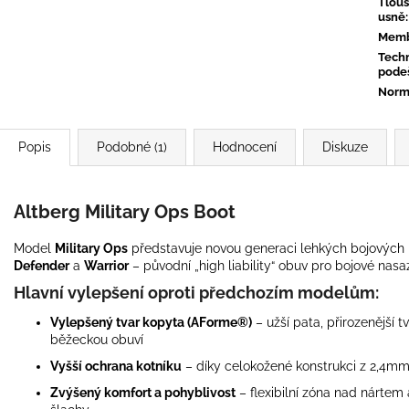
Tlouš
usně
:
Memb
Tech
pode
Norm
Popis
Podobné (1)
Hodnocení
Diskuze
Altberg Military Ops Boot
Model
Military Ops
představuje novou generaci lehkých bojových 
Defender
a
Warrior
– původní „high liability“ obuv pro bojové nasa
Hlavní vylepšení oproti předchozím modelům:
Vylepšený tvar kopyta (AForme®)
– užší pata, přirozenější t
běžeckou obuví
Vyšší ochrana kotníku
– díky celokožené konstrukci z 2,4mm
Zvýšený komfort a pohyblivost
– flexibilní zóna nad nártem