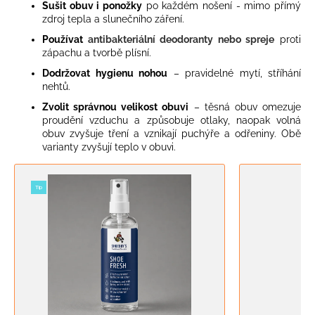
Sušit obuv i ponožky
po každém nošení - mimo přímý
zdroj tepla a slunečního záření.
Používat
antibakteriální deodoranty nebo spreje
proti
zápachu a tvorbě plísní.
Dodržovat hygienu nohou
– pravidelné mytí, stříhání
nehtů.
Zvolit správnou velikost obuvi
– těsná obuv omezuje
proudění vzduchu a způsobuje otlaky, naopak volná
obuv zvyšuje tření a vznikají puchýře a odřeniny. Obě
varianty zvyšují teplo v obuvi.