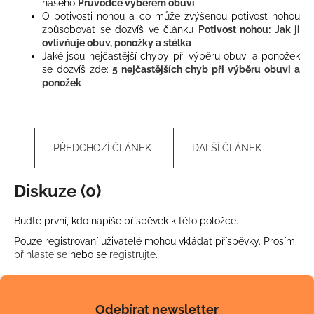
našeho
Průvodce výběrem obuvi
O potivosti nohou a co může zvýšenou potivost nohou
způsobovat se dozvíš ve článku
Potivost nohou: Jak ji
ovlivňuje obuv, ponožky a stélka
Jaké jsou nejčastější chyby při výběru obuvi a ponožek
se dozvíš zde:
5 nejčastějších chyb při výběru obuvi a
ponožek
PŘEDCHOZÍ ČLÁNEK
DALŠÍ ČLÁNEK
Diskuze (0)
Buďte první, kdo napíše příspěvek k této položce.
Pouze registrovaní uživatelé mohou vkládat příspěvky. Prosím
přihlaste se
nebo se
registrujte
.
Z
á
Odebírat newsletter