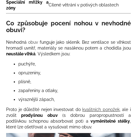
Speciální mřížky a
Cílené větrání v potivých oblastech
zóny
Co způsobuje pocení nohou v nevhodné
obuvi?
Nevhodná
obuv
funguje jako skleník. Bez ventilace se vlhkost
hromadí uvnitř, materiály se nasáknou potem a chodidla jsou
neustále vlhká
. Výsledkem jsou:
puchýře,
opruzeniny,
plísně,
zapařeniny a otlaky,
výraznější zápach,
Proto je důležité nejen investovat do
kvalitních ponožek
, ale i
zvolit
prodyšnou obuv
(s dobrou paropropustností a
podšívkou schopnou absorbovat pot) a
vyměnitelné stélky
,
které lze ošetřovat a vysušovat mimo obuv.