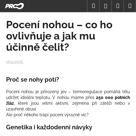
K
Přejít
Hledat
Nákup
M
Přihlášení
na
o
obsah
Zpět
Zpět
košík
š
Pocení nohou – co ho
í
C
ovlivňuje a jak mu
k
o
účinně čelit?
p
o
16.9.2025
t
ř
Proč se nohy potí?
e
b
Pocení nohou je přirozený jev – termoregulace pomáhá tělu
u
udržet ideální teplotu. V nohou máme přes
250 000 potních
j
žláz
, které jsou velmi aktivní, zejména při zátěži nebo v
uzavřené obuvi.
e
Ale proč někoho trápí pocení výrazně víc?
t
Genetika i každodenní návyky
e
n