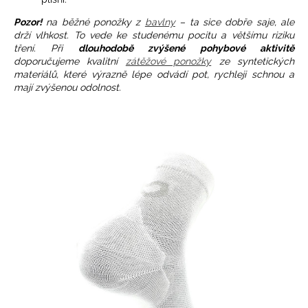
č
u
Pozor!
na běžné ponožky z
bavlny
– ta sice dobře saje, ale
j
drží vlhkost. To vede ke studenému pocitu a většímu riziku
e
tření. Při
dlouhodobě zvýšené pohybové aktivitě
m
doporučujeme kvalitní
zátěžové ponožky
ze syntetických
materiálů, které výrazně lépe odvádí pot, rychleji schnou a
e
mají zvýšenou odolnost.
PRO-
OPS
HIGH
-
CELOROČNÍ
ZÁTĚŽOVÉ
ANTIBAKTERIÁLNÍ
PONOŽKY
304
Kč