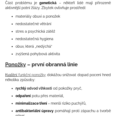
Část problému je
genetická
– někteří lidé mají přirozeně
a
aktivnější potní žlázy. Zbytek ovlivňuje prostředí:
j
materiály obuvi a ponožek
í
nedostatečné větrání
t
stres a psychická zátěž
?
nedostatečná hygiena
obuv, která „nedýchá“
zvýšená pohybová aktivita
HLEDAT
Ponožky
– první obranná linie
Kvalitní
funkční ponožky
dokážou snižovat dopad pocení hned
několika způsoby:
D
o
rychlý
odvod vlhkosti
od pokožky pryč,
p
odpaření
potu přes materiál,
o
minimalizace tření
= menší riziko puchýřů,
r
u
antibakteriální úpravy
pomáhají proti zápachu a tvorbě
plísní.