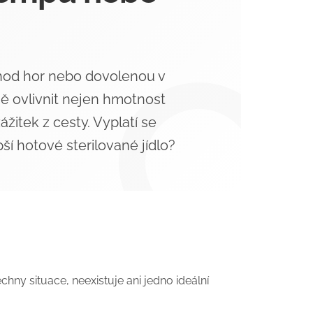
LNÍ PONOŽKY
č
chod hor nebo dovolenou v
ě ovlivnit nejen hmotnost
ážitek z cesty. Vyplatí se
pší hotové sterilované jídlo?
echny situace, neexistuje ani jedno ideální