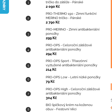
TRIČKO DO ZÁTĚŽE - PÁNSKÉ
tričko do zátěže - Pánské
l
2 090 Kč
2 090 Kč
PRO-THERMO 190 - Zimní funkční
MERINO tričko - Pánské
2 790 Kč
PRO-MERINO - Zimní antibakteriální
ponožky
299 Kč
PRO-OPS - Celoroční zátěžové
antibakteriální ponožky
294 Kč
PRO-OPS Sport - Třísezónní
vyztužené antibakteriální ponožky
214 Kč
PRO-OPS Low - Letní nízké ponožky
79 Kč
PRO-OPS High - Celoroční zátěžové
antibakteriální ponožky
304 Kč
BIO špičkový krém na koženou
obuv - Festovní Věci