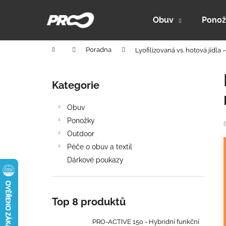
K
Přejít
na
o
Obuv
Ponož
obsah
Zpět
Zpět
š
do
do
í
Domů
Poradna
Lyofilizovaná vs. hotová jídla
k
obchodu
obchodu
P
o
Kategorie
Přeskočit
s
kategorie
t
Obuv
r
Ponožky
a
Outdoor
n
Péče o obuv a textil
n
Dárkové poukazy
í
p
a
Top 8 produktů
n
PRO-ACTIVE 150 - HYBRIDNÍ FUNKČNÍ
e
PRO-ACTIVE 150 - Hybridní funkční