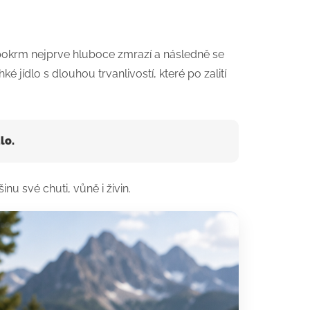
 pokrm nejprve hluboce zmrazí a následně se
 jídlo s dlouhou trvanlivostí, které po zalití
lo.
u své chuti, vůně i živin.