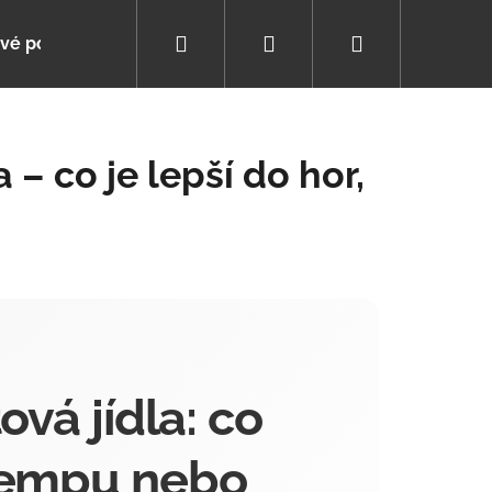
Hledat
Přihlášení
Nákupní
vé poukazy
Poradna
Pomáháme s výběrem
košík
 – co je lepší do hor,
ová jídla: co
 kempu nebo
ZIMNÍ