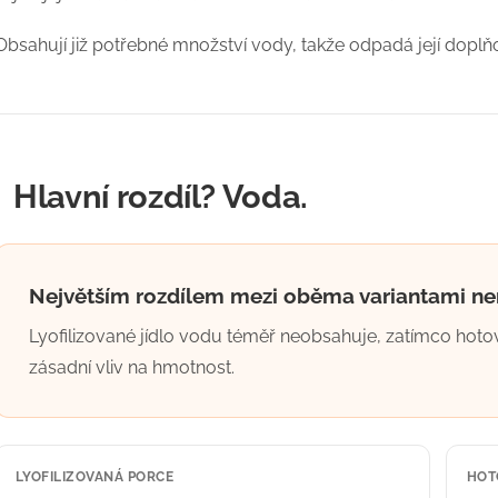
Obsahují již potřebné množství vody, takže odpadá její doplň
Hlavní rozdíl? Voda.
Největším rozdílem mezi oběma variantami není
Lyofilizované jídlo vodu téměř neobsahuje, zatímco hotové
zásadní vliv na hmotnost.
LYOFILIZOVANÁ PORCE
HOT