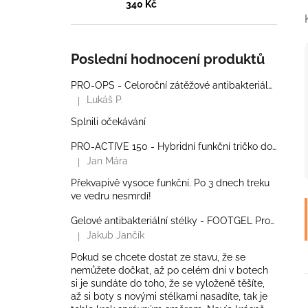
340 Kč
Poslední hodnocení produktů
PRO-OPS - Celoroční zátěžové antibakteriální ponožky
Lukáš P.
|
Hodnocení produktu je 5 z 5 hvězdiček.
Splnili očekávání
PRO-ACTIVE 150 - Hybridní funkční tričko do zátěže - Pánské
Jan Mára
|
Hodnocení produktu je 5 z 5 hvězdiček.
Překvapivě vysoce funkční. Po 3 dnech treku
ve vedru nesmrdí!
Gelové antibakteriální stélky - FOOTGEL Profesional
Jakub Jančík
|
Hodnocení produktu je 5 z 5 hvězdiček.
Pokud se chcete dostat ze stavu, že se
nemůžete dočkat, až po celém dni v botech
si je sundáte do toho, že se vyloženě těšíte,
až si boty s novými stélkami nasadíte, tak je