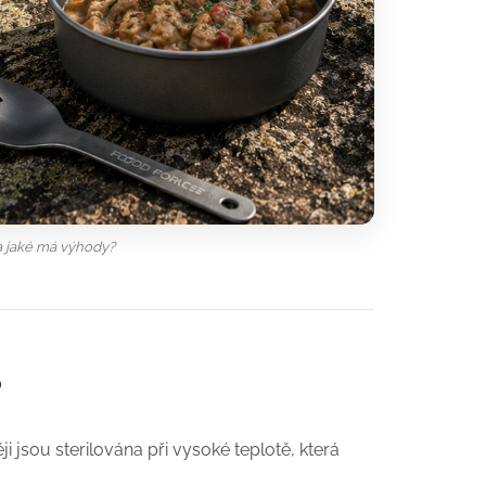
 a jaké má výhody?
?
i jsou sterilována při vysoké teplotě, která