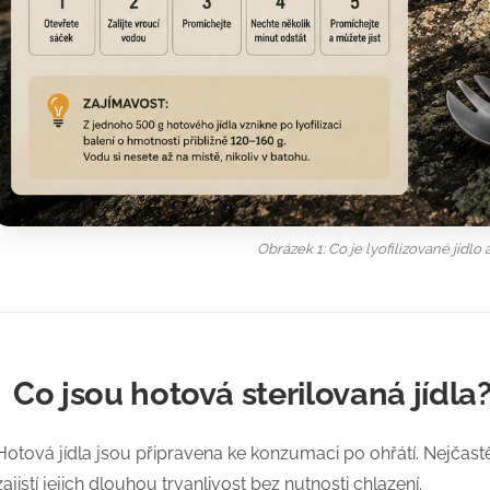
Obrázek 1: Co je lyofilizované jídlo
Co jsou hotová sterilovaná jídla
Hotová jídla jsou připravena ke konzumaci po ohřátí. Nejčastěj
zajistí jejich dlouhou trvanlivost bez nutnosti chlazení.