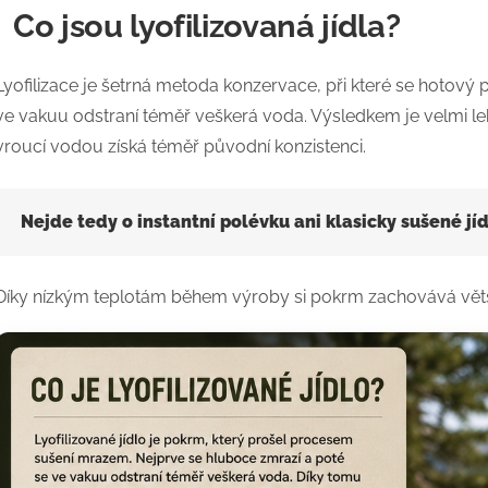
Co jsou lyofilizovaná jídla?
Lyofilizace je šetrná metoda konzervace, při které se hotový
ve vakuu odstraní téměř veškerá voda. Výsledkem je velmi lehké
vroucí vodou získá téměř původní konzistenci.
Nejde tedy o instantní polévku ani klasicky sušené jíd
Díky nízkým teplotám během výroby si pokrm zachovává většin