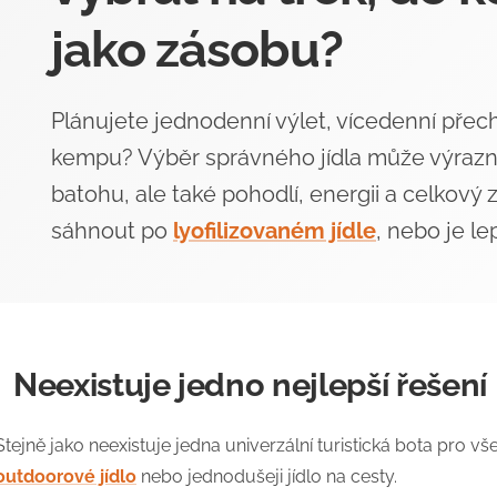
MERINO TRIČKO - PÁNSKÉ
ANTIBAKTERIÁ
jako zásobu?
2 790 Kč
299 Kč
Původně:
399 K
Plánujete jednodenní výlet, vícedenní pře
kempu? Výběr správného jídla může výrazn
batohu, ale také pohodlí, energii a celkový z
sáhnout po
lyofilizovaném jídle
, nebo je le
Neexistuje jedno nejlepší řešení
Stejně jako neexistuje jedna univerzální turistická bota pro vš
outdoorové jídlo
nebo jednodušeji jídlo na cesty.