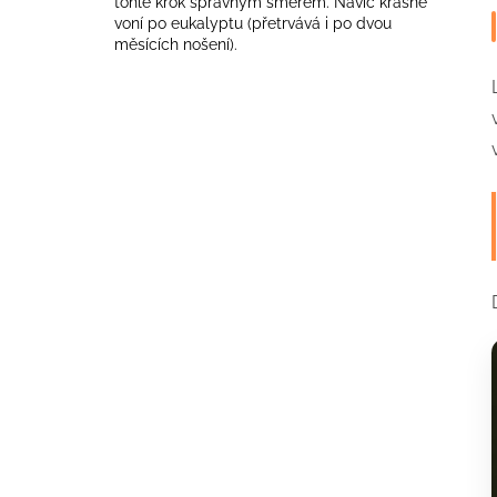
tohle krok správným směrem. Navíc krásně
voní po eukalyptu (přetrvává i po dvou
měsících nošení).