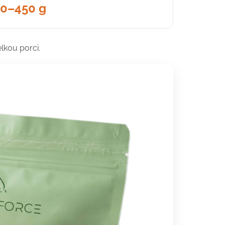
0–450 g
lkou porci.