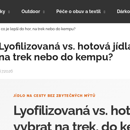
ky
Outdoor
Péče o obuv a textil
Dárko
 – co je lepší do hor, na trek nebo do kempu?
Co potřebujete najít?
Lyofilizovaná vs. hotová jídla
na trek nebo do kempu?
HLEDAT
6.7.2026
Doporučujeme
JÍDLO NA CESTY BEZ ZBYTEČNÝCH MÝTŮ
Lyofilizovaná vs. hot
vybrat na trek, do
PRO-THERMO 190 - ZIMNÍ FUNKČNÍ
PRO-MERINO - 