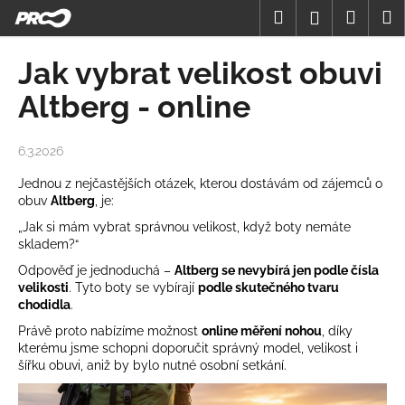
K
Přejít
Hledat
Nákup
M
Přihlášení
na
o
obsah
Zpět
Zpět
košík
š
Jak vybrat velikost obuvi
í
C
Altberg - online
k
o
p
6.3.2026
o
Jednou z nejčastějších otázek, kterou dostávám od zájemců o
t
obuv
Altberg
, je:
ř
„Jak si mám vybrat správnou velikost, když boty nemáte
e
skladem?“
b
Odpověď je jednoduchá –
Altberg se nevybírá jen podle čísla
u
velikosti
. Tyto boty se vybírají
podle skutečného tvaru
chodidla
.
j
e
Právě proto nabízíme možnost
online měření nohou
, díky
kterému jsme schopni doporučit správný model, velikost i
t
šířku obuvi, aniž by bylo nutné osobní setkání.
e
n