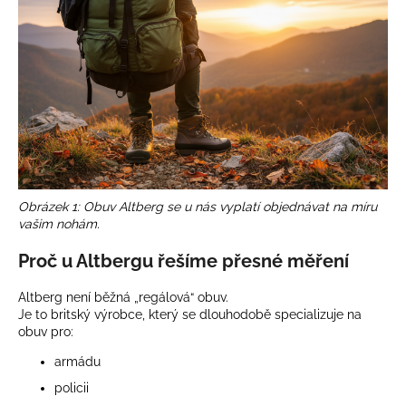
a
j
í
t
?
Obrázek 1: Obuv Altberg se u nás vyplatí objednávat na míru
HLEDAT
vašim nohám.
Proč u Altbergu řešíme přesné měření
D
Altberg není běžná „regálová“ obuv.
o
Je to britský výrobce, který se dlouhodobě specializuje na
p
obuv pro:
o
armádu
r
u
policii