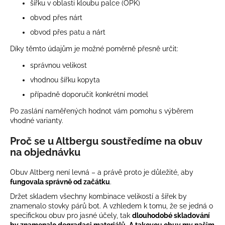
šířku v oblasti kloubu palce (OPK)
obvod přes nárt
obvod přes patu a nárt
Díky těmto údajům je možné poměrně přesně určit:
správnou velikost
vhodnou šířku kopyta
případně doporučit konkrétní model
Po zaslání naměřených hodnot vám pomohu s výběrem
vhodné varianty.
Proč se u Altbergu soustředíme na obuv
na objednávku
Obuv Altberg není levná – a právě proto je důležité, aby
fungovala správně od začátku
.
Držet skladem všechny kombinace velikostí a šířek by
znamenalo stovky párů bot. A vzhledem k tomu, že se jedná o
specifickou obuv pro jasné účely, tak
dlouhodobé skladování
by znamenalo degradaci materiálů
.
A takovou obuv my našim