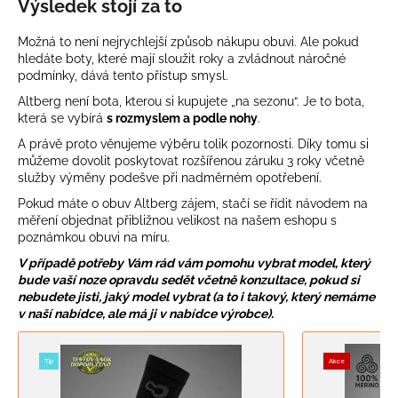
Výsledek stojí za to
Možná to není nejrychlejší způsob nákupu obuvi. Ale pokud
hledáte boty, které mají sloužit roky a zvládnout náročné
podmínky, dává tento přístup smysl.
Altberg není bota, kterou si kupujete „na sezonu“. Je to bota,
která se vybírá
s rozmyslem a podle nohy
.
A právě proto věnujeme výběru tolik pozornosti. Díky tomu si
můžeme dovolit poskytovat rozšířenou záruku 3 roky včetně
služby výměny podešve při nadměrném opotřebení.
Pokud máte o obuv Altberg zájem, stačí se řídit návodem na
měření objednat přibližnou velikost na našem eshopu s
poznámkou obuvi na míru.
V případě potřeby Vám rád vám pomohu vybrat model, který
bude vaší noze opravdu sedět včetně konzultace, pokud si
nebudete jisti, jaký model vybrat (a to i takový, který nemáme
v naší nabídce, ale má ji v nabídce výrobce).