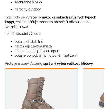
č
záchranné složky
u
náročný outdoor
j
e
Tyto boty se vyrábějí v
několika šířkách a různých typech
m
kopyt
, což umožňuje mnohem přesnější přizpůsobení
konkrétní noze.
e
To má zásadní výhodu:
TĚSTOVINY
bota sedí stabilně
SE
nevznikají tlaková místa
SÝROVOU
chodidlo má správnou oporu
OMÁČKOU
bota je pohodlná i při dlouhém zatížení
|
LYOFILIZOVANÉ
Proto je u obuvi Altberg
správný výběr velikosti klíčový
.
OUTDOOROVÉ
JÍDLO
NA
CESTY
150
G
159
Kč