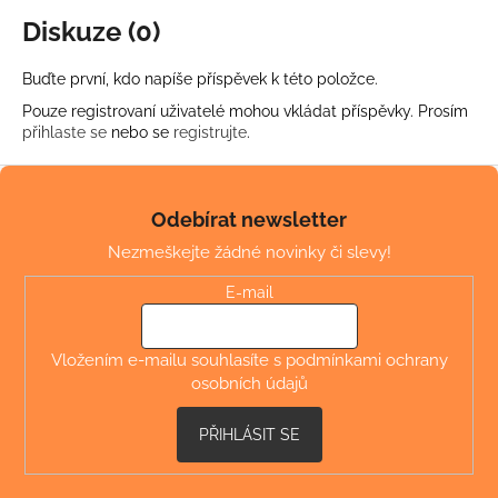
Diskuze (0)
Buďte první, kdo napíše příspěvek k této položce.
Pouze registrovaní uživatelé mohou vkládat příspěvky. Prosím
přihlaste se
nebo se
registrujte
.
Z
á
Odebírat newsletter
p
Nezmeškejte žádné novinky či slevy!
a
t
E-mail
í
Vložením e-mailu souhlasíte s
podmínkami ochrany
osobních údajů
PŘIHLÁSIT SE