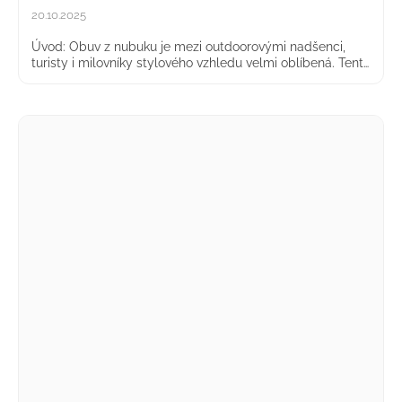
č
20.10.2025
u
j
Úvod: Obuv z nubuku je mezi outdoorovými nadšenci,
e
turisty i milovníky stylového vzhledu velmi oblíbená. Tento
m
specifický druh kůže kombinuje měkkost a pružnost s
vysokou odolností. Oproti hladké k...
e
PRO-
OPS
LOW
-
LETNÍ
NÍZKÉ
PONOŽKY
79
Kč
Původně:
144
Kč