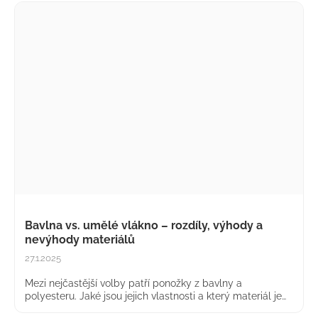
Bavlna vs. umělé vlákno – rozdíly, výhody a
nevýhody materiálů
27.1.2025
Mezi nejčastější volby patří ponožky z bavlny a
polyesteru. Jaké jsou jejich vlastnosti a který materiál je
pro vás ten pravý? Pojďme se na to podívat detailněji.