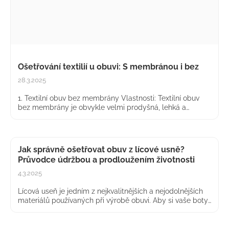
Ošetřování textilií u obuvi: S membránou i bez
28.3.2025
1. Textilní obuv bez membrány Vlastnosti: Textilní obuv
bez membrány je obvykle velmi prodyšná, lehká a
vhodná pro suché a teplé podmínky. Používají se
materiály jako polyester, nylon nebo Cordura®....
Jak správně ošetřovat obuv z lícové usně?
Průvodce údržbou a prodloužením životnosti
4.3.2025
Lícová useň je jedním z nejkvalitnějších a nejodolnějších
materiálů používaných při výrobě obuvi. Aby si vaše boty
z lícové usně zachovaly svůj vzhled, komfort a dlouhou
životnost, je důležité věnovat...