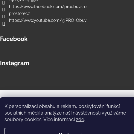
https://www.facebook.com/proobuvsro
prostorecz
https://www.youtube.com/@PRO-Obuv
Facebook
Instagram
Copyright 2026
PRO Store e-shop
. Všechna práva vyhrazena.
Upravit nastavení cookies
K personalizaci obsahu a reklam, poskytování funkcí
sociálních médií a analýze naší návštěvnosti využíváme
soubory cookies. Více informací
zde
.