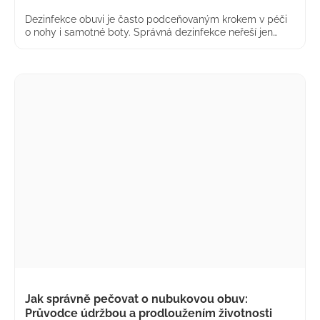
a
Dezinfekce obuvi je často podceňovaným krokem v péči
j
o nohy i samotné boty. Správná dezinfekce neřeší jen
zápach, ale především likviduje bakterie, plísně a viry,
í
které se v obuvi přirozeně množí vliv...
t
?
HLEDAT
D
o
p
o
r
Jak správně pečovat o nubukovou obuv:
u
Průvodce údržbou a prodloužením životnosti