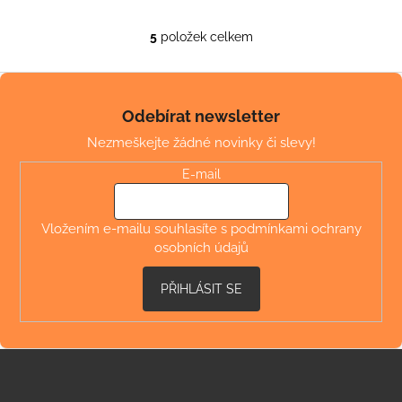
Bavlna: Příroda na vašich nohách Ba...
5
položek celkem
O
v
Z
l
á
á
Odebírat newsletter
d
p
a
Nezmeškejte žádné novinky či slevy!
a
c
t
E-mail
í
í
p
r
Vložením e-mailu souhlasíte s
podmínkami ochrany
v
osobních údajů
k
y
PŘIHLÁSIT SE
v
ý
p
i
s
u