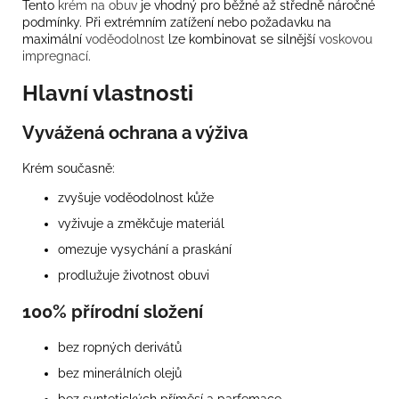
Tento
krém na obuv
je vhodný pro běžné až středně náročné
podmínky. Při extrémním zatížení nebo požadavku na
maximální
voděodolnost
lze kombinovat se silnější
voskovou
impregnací
.
Hlavní vlastnosti
Vyvážená ochrana a výživa
Krém současně:
zvyšuje voděodolnost kůže
vyživuje a změkčuje materiál
omezuje vysychání a praskání
prodlužuje životnost obuvi
100% přírodní složení
bez ropných derivátů
bez minerálních olejů