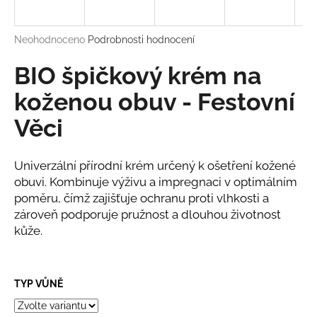
a
j
Průměrné
Neohodnoceno
Podrobnosti hodnocení
í
hodnocení
produktu
BIO špičkový krém na
t
je
?
0,0
koženou obuv - Festovní
z
Věci
5
hvězdiček.
Univerzální přírodní krém určený k ošetření kožené
HLEDAT
obuvi. Kombinuje výživu a impregnaci v optimálním
poměru, čímž zajišťuje ochranu proti vlhkosti a
zároveň podporuje pružnost a dlouhou životnost
D
kůže.
o
p
o
TYP VŮNĚ
r
u