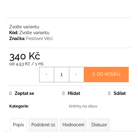
č
u
j
e
Zvolte variantu
m
Kód:
Zvolte variantu
e
Značka:
Festovní Věci
TĚSTOVINY
340 Kč
SE
SÝROVOU
Měrná
od 4,53 Kč / 1 ml
OMÁČKOU
cena:
|
DO KOŠÍKU
LYOFILIZOVANÉ
OUTDOOROVÉ
JÍDLO
Zeptat se
Hlídat
Sdílet
NA
CESTY
150
Kategorie
:
Krémy na obuv
G
159
Kč
Popis
Podobné (1)
Hodnocení
Diskuze