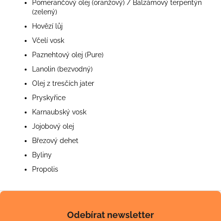
Pomerančový olej (oranžový) / Balzámový terpentýn
(zelený)
Hovězí lůj
Včelí vosk
Paznehtový olej (Pure)
Lanolin (bezvodný)
Olej z tresčích jater
Pryskyřice
Karnaubský vosk
Jojobový olej
Březový dehet
Byliny
Propolis
Z
á
Odebírat newsletter