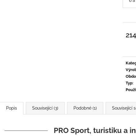
6 a
214
Měrn
cena:
Kateg
Výro
Obdo
Typ
:
Použi
Popis
Související (3)
Podobné (1)
Související 
PRO Sport, turistiku a i