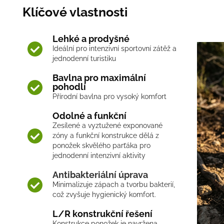
Klíčové vlastnosti
Lehké a prodyšné
Ideální pro intenzivní sportovní zátěž a
jednodenní turistiku
Bavlna pro maximální
pohodlí
Přírodní bavlna pro vysoký komfort
Odolné a funkční
Zesílené a vyztužené exponované
zóny a funkční konstrukce dělá z
ponožek skvělého parťáka pro
jednodenní intenzivní aktivity
Antibakteriální úprava
Minimalizuje zápach a tvorbu bakterií,
což zvyšuje hygienický komfort.
L/R konstrukční řešení
Konstrukce ponožek je navržena