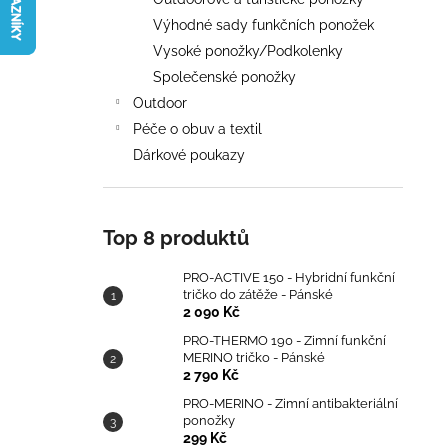
TRIČKO DO ZÁTĚŽE - PÁNSKÉ
l
Výhodné sady funkčních ponožek
2 090 Kč
Vysoké ponožky/Podkolenky
Společenské ponožky
Outdoor
Péče o obuv a textil
Dárkové poukazy
Top 8 produktů
PRO-ACTIVE 150 - Hybridní funkční
tričko do zátěže - Pánské
2 090 Kč
PRO-THERMO 190 - Zimní funkční
MERINO tričko - Pánské
2 790 Kč
PRO-MERINO - Zimní antibakteriální
ponožky
299 Kč