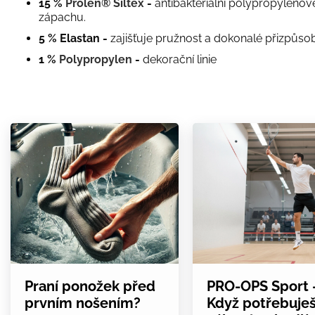
15 %
Prolen® Siltex
-
antibakteriální polypropylenov
zápachu.
5 % Elastan -
zajišťuje pružnost a dokonalé přizpůso
1 %
Polypropylen
-
dekorační linie
Praní ponožek před
PRO-OPS Sport 
prvním nošením?
Když potřebuje