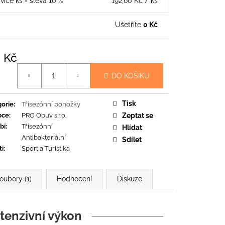
 více ks = sleva 10 %
192,60 Kč
/ ks
Ušetříte
0 Kč
 Kč
á
DO KOŠÍKU
Tisk
orie
:
Třísezónní ponožky
bce
:
PRO Obuv s.r.o.
Zeptat se
bí
:
Třísezónní
Hlídat
Antibakteriální
Sdílet
tí
:
Sport a Turistika
soubory (1)
Hodnocení
Diskuze
ntenzivní výkon