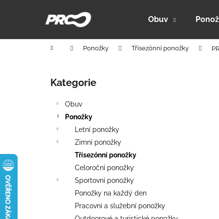
K
Přejít
na
o
Obuv
Ponož
obsah
Zpět
Zpět
š
do
do
í
Domů
Ponožky
Třísezónní ponožky
PR
k
obchodu
obchodu
P
o
Kategorie
Přeskočit
s
kategorie
t
Obuv
r
Ponožky
a
Letní ponožky
n
Zimní ponožky
n
Třísezónní ponožky
í
Celoroční ponožky
p
Sportovní ponožky
a
Ponožky na každý den
n
Pracovní a služební ponožky
PRO-ACTIVE 150 - HYBRIDNÍ FUNKČNÍ
e
Outdoorové a turistické ponožky