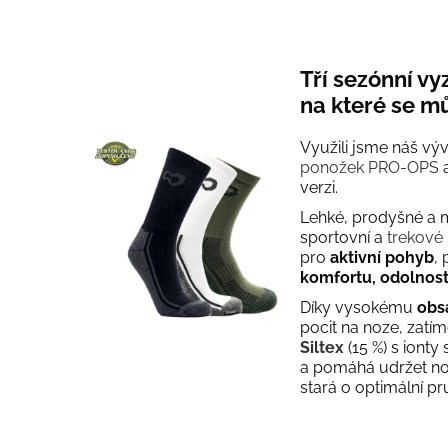
Tří sezónní v
na které se m
Využili jsme náš výv
ponožek PRO-OPS
a
verzi.
Lehké, prodyšné a 
sportovní a
trekové
pro
aktivní pohyb
,
komfortu, odolnost
Díky vysokému
obs
pocit na noze, zatím
Siltex
(15 %) s ionty
a pomáhá udržet noh
stará o optimální pr