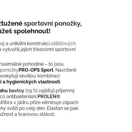
yztužené
sportovní ponožky
,
ůžeš spolehnout!
oj a unikátní konstrukci
zátěžových
 vytvořili jejich třísezónní sportovní
maximálně pohodlné – to jsou
 ponožky
PRO-OPS Sport
. Navržené
 poskytují skvělou kombinaci
i a hygienických vlastností
.
ahu
bavlny
(79 %) zajišťují příjemný
co antibakteriální
PROLEN®
 stříbra v jádru příze eliminuje zápach
y svěží po celý den. Elastan se pak
užnost a tvarovou stálost.