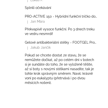
Lukáš P.
|
Hodnocení produktu je 5 z 5 hvězdiček.
Splnili očekávání
PRO-ACTIVE 150 - Hybridní funkční tričko do zátěže - Pánské
Jan Mára
|
Hodnocení produktu je 5 z 5 hvězdiček.
Překvapivě vysoce funkční. Po 3 dnech treku
ve vedru nesmrdí!
Gelové antibakteriální stélky - FOOTGEL Profesional
Jakub Jančík
|
Hodnocení produktu je 5 z 5 hvězdiček.
Pokud se chcete dostat ze stavu, že se
nemůžete dočkat, až po celém dni v botech
si je sundáte do toho, že se vyloženě těšíte,
až si boty s novými stélkami nasadíte, tak je
tohle krok správným směrem. Navíc krásně
voní po eukalyptu (přetrvává i po dvou
měsících nošení).