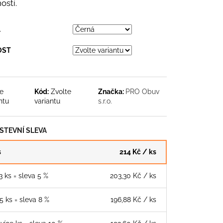
LNÍ PONOŽKY
ostí.
č
A
OST
te
Kód:
Zvolte
Značka:
PRO Obuv
ntu
variantu
s.r.o.
TEVNÍ SLEVA
s
214 Kč
/ ks
 3 ks = sleva 5 %
203,30 Kč
/ ks
 5 ks = sleva 8 %
196,88 Kč
/ ks