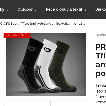
ky
Outdoor
Péče o obuv a textil
Dárko
O-OPS Sport - Třísezónní vyztužené antibakteriální ponožky
Co potřebujete najít?
Průmě
Neoho
VÍCE ZA MÉNĚ
hodno
produk
PR
HLEDAT
je
0,0
Tř
z
an
5
Doporučujeme
hvězdi
po
Lehk
jsou 
Navrž
kombi
PRO-THERMO 190 - ZIMNÍ FUNKČNÍ
PRO-MERINO - 