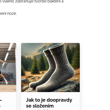
é vlákno zabraňuje tvorbě bakterií a
bení noze.
–
Jak to je doopravdy
š
se složením