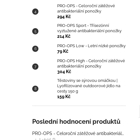
PRO-OPS - Celoroční zátěžové
antibakteriální ponožky
294 Kč
PRO-OPS Sport - Třísezónní
vyztužené antibakteriální ponožky
214 Kč
PRO-OPS Low - Letní nízké ponožky
79 Kč
PRO-OPS High - Celoroční zátěžové
antibakteriální ponožky
304 Kč
Těstoviny se sýrovou omáčkou |
Lyofilizované outdoorové jídlo na
cesty 150 g
159 Kč
Poslední hodnocení produktů
PRO-OPS - Celoroční zátěžové antibakteriální ponožky