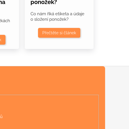
na
ponožek?
Co nám říká etiketa a údaje
o složení ponožek?
žkách
Přečtěte si článek
k
jů