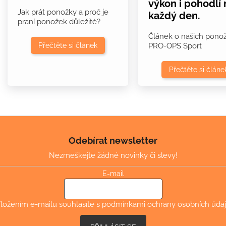
výkon i pohodlí 
Jak prát ponožky a proč je
každý den.
praní ponožek důležité?
Článek o našich pono
Přečtěte si článek
PRO-OPS Sport
Přečtěte si článe
Odebírat newsletter
Nezmeškejte žádné novinky či slevy!
E-mail
ložením e-mailu souhlasíte s
podmínkami ochrany osobních úda