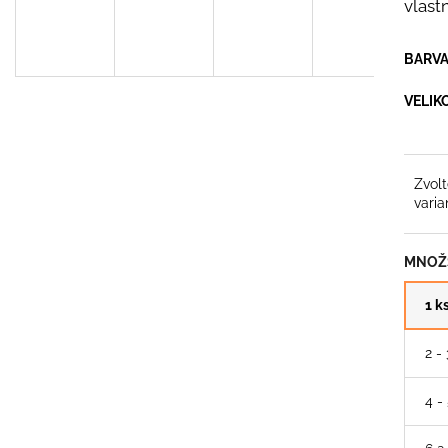
MERINO TRIČKO - PÁNSKÉ
ANTIBAKTERIÁ
vlastn
2 790 Kč
299 Kč
Původně:
399 K
BARV
VELIK
Zvol
varia
MNOŽS
1 k
2 -
4 -