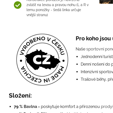
zvlášť na levou a pravou nohu (L a R v
lemu ponožky - šedá linka určuje
vnější stranu)
Pro koho jsou
Naše
sportovní pon
Jednodenní turist
Denní nošení do 
Intenzivní sportov
Trailové běhy, p
Složení:
79 %
Bavlna
-
poskytuje komfort a přirozenou
prody