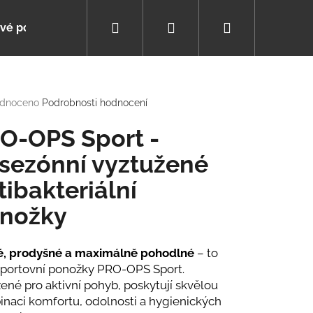
Hledat
Přihlášení
Nákupní
vé poukazy
Poradna
Pomáháme s výběrem
košík
rné
dnoceno
Podrobnosti hodnocení
cení
tu
O-OPS Sport -
ísezónní vyztužené
tibakteriální
ček.
nožky
é, prodyšné a maximálně pohodlné
– to
sportovní ponožky PRO-OPS Sport.
ené pro aktivní pohyb, poskytují skvělou
naci komfortu, odolnosti a hygienických
ZIMNÍ