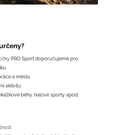
 určeny?
ožky
PRO Sport doporučujeme pro:
iku
práce a města
ní aktivitu
řekážkové běhy, halové sporty apod.
šnost
.